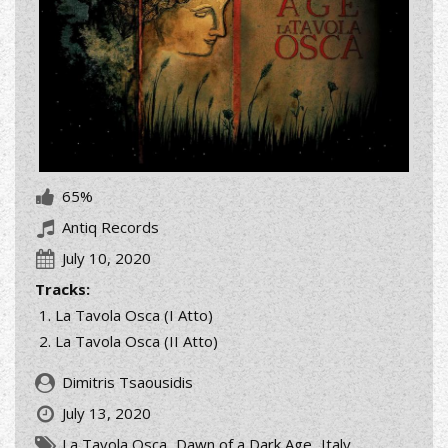
65%
Antiq Records
July 10, 2020
Tracks:
La Tavola Osca (I Atto)
La Tavola Osca (II Atto)
Dimitris Tsaousidis
July 13, 2020
La Tavola Osca
Dawn of a Dark Age
Italy