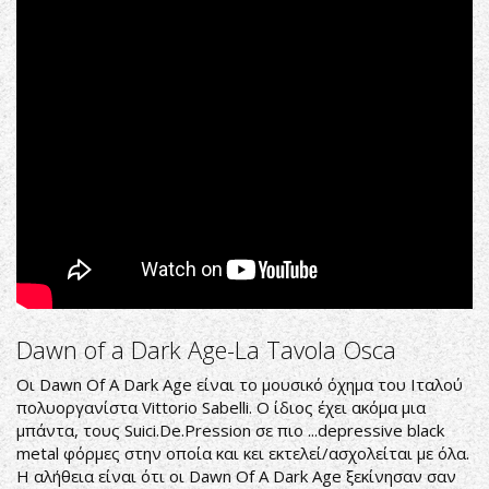
-
Le
Divinita
part.
I
Dawn of a Dark Age-La Tavola Osca
Οι Dawn Of A Dark Age είναι το μουσικό όχημα του Ιταλού
πολυοργανίστα Vittorio Sabelli. Ο ίδιος έχει ακόμα μια
μπάντα, τους Suici.De.Pression σε πιο ...depressive black
metal φόρμες στην οποία και κει εκτελεί/ασχολείται με όλα.
Η αλήθεια είναι ότι οι Dawn Of A Dark Age ξεκίνησαν σαν