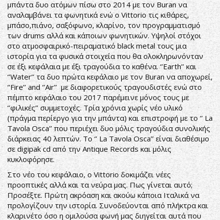
μπάντα δυο ατόμων πίσω στο 2014 με τον Buran να
αναλαμβάνει τα φωνητικά ενώ ο Vittorio τις κιθάρες,
μπάσο,πιάνο, σαξόφωνο, κλαρίνο, τον προγραμματισμό
των drums αλλά και κάποιων φωνητικών. Υψηλοί στόχοι
στο ατμοσφαιρικό-πειραματικό black metal τους μια
ιστορία για τα φυσικά στοιχεία που θα ολοκληρωνόνταν
σε έξι κεφάλαια με έξι τραγούδια το καθένα. ‘’Earth’’ και
‘’Water’’ τα δυο πρώτα κεφάλαιο με τον Buran να αποχωρεί,
‘’Fire’’ and ‘’Air’’ με διαφορετικούς τραγουδιστές ενώ στο
πέμπτο κεφάλαιο του 2017 παρέμεινε μόνος τους με
‘’φιλικές’’ συμμετοχές. Τρία χρόνια χωρίς νέο υλικό
(πράγμα περίεργο για την μπάντα) και επιστροφή με το ‘’ La
Tavola Osca’’ που περιέχει δυο μόλις τραγούδια συνολικής
διάρκειας 40 λεπτών. Το ‘’ La Tavola Osca’’ είναι διαθέσιμο
σε digipak cd από την Antique Records και μόλις
κυκλοφόρησε.
Στο νέο του κεφάλαιο, ο Vittorio δοκιμάζει νέες
προοπτικές αλλά και τα νεύρα μας. Πως γίνεται αυτό;
Προσέξτε. Πρώτη ακρόαση και ακούω κάποια Ιταλικά να
προλογίζουν την ιστορία. Συνοδεύονται από πλήκτρα και
κλαρινέτο όσο η ομιλούσα φωνή μας διηγείται αυτά που