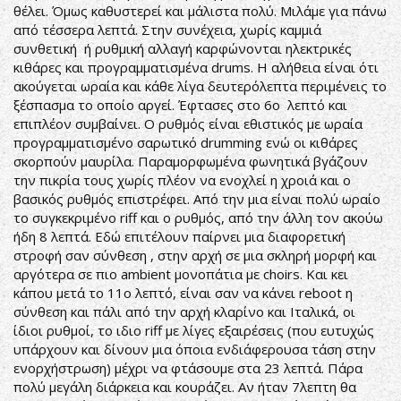
θέλει. Όμως καθυστερεί και μάλιστα πολύ. Μιλάμε για πάνω
από τέσσερα λεπτά. Στην συνέχεια, χωρίς καμμιά
συνθετική ή ρυθμική αλλαγή καρφώνονται ηλεκτρικές
κιθάρες και προγραμματισμένα drums. Η αλήθεια είναι ότι
ακούγεται ωραία και κάθε λίγα δευτερόλεπτα περιμένεις το
ξέσπασμα το οποίο αργεί. Έφτασες στο 6ο λεπτό και
επιπλέον συμβαίνει. Ο ρυθμός είναι εθιστικός με ωραία
προγραμματισμένο σαρωτικό drumming ενώ οι κιθάρες
σκορπούν μαυρίλα. Παραμορφωμένα φωνητικά βγάζουν
την πικρία τους χωρίς πλέον να ενοχλεί η χροιά και ο
βασικός ρυθμός επιστρέφει. Από την μια είναι πολύ ωραίο
το συγκεκριμένο riff και ο ρυθμός, από την άλλη τον ακούω
ήδη 8 λεπτά. Εδώ επιτέλουν παίρνει μια διαφορετική
στροφή σαν σύνθεση , στην αρχή σε μια σκληρή μορφή και
αργότερα σε πιο ambient μονοπάτια με choirs. Και κει
κάπου μετά το 11ο λεπτό, είναι σαν να κάνει reboot η
σύνθεση και πάλι από την αρχή κλαρίνο και Ιταλικά, οι
ίδιοι ρυθμοί, το ιδιο riff με λίγες εξαιρέσεις (που ευτυχώς
υπάρχουν και δίνουν μια όποια ενδιάφερουσα τάση στην
ενορχήστρωση) μέχρι να φτάσουμε στα 23 λεπτά. Πάρα
πολύ μεγάλη διάρκεια και κουράζει. Αν ήταν 7λεπτη θα