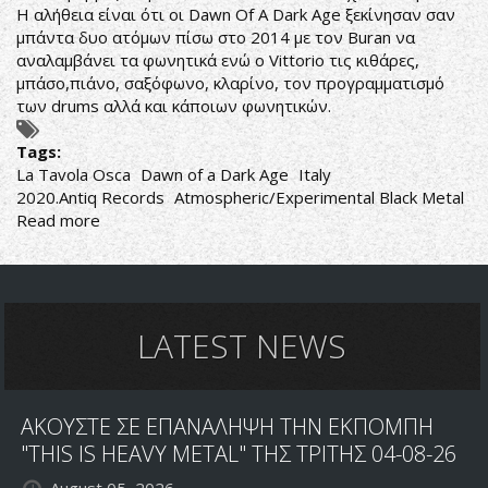
Η αλήθεια είναι ότι οι Dawn Of A Dark Age ξεκίνησαν σαν
μπάντα δυο ατόμων πίσω στο 2014 με τον Buran να
αναλαμβάνει τα φωνητικά ενώ ο Vittorio τις κιθάρες,
μπάσο,πιάνο, σαξόφωνο, κλαρίνο, τον προγραμματισμό
των drums αλλά και κάποιων φωνητικών.
Tags:
La Tavola Osca
Dawn of a Dark Age
Italy
2020.Antiq Records
Atmospheric/Experimental Black Metal
Read more
about
Dawn
of
a
Dark
Age-
LATEST NEWS
La
Tavola
Osca
ΑΚΟΥΣΤΕ ΣΕ ΕΠΑΝΑΛΗΨΗ ΤΗΝ ΕΚΠΟΜΠΗ
"THIS IS HEAVY METAL" ΤΗΣ ΤΡΙΤΗΣ 04-08-26