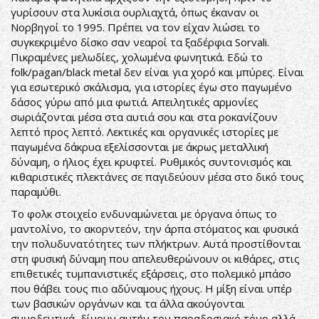
γυρίσουν στα λυκίσια ουρλιαχτά, όπως έκαναν οι
Νορβηγοί το 1995. Πρέπει να τον είχαν λιώσει το
συγκεκριμένο δίσκο σαν νεαροί τα ξαδέρφια Sorvali.
Πικραμένες μελωδίες, χολωμένα φωνητικά. Εδώ το
folk/pagan/black metal δεν είναι για χορό και μπύρες. Είναι
για εσωτερικό σκάλισμα, για ιστορίες έγω στο παγωμένο
δάσος γύρω από μια φωτιά. Απειλητικές αρμονίες
σωριάζονται μέσα στα αυτιά σου και στα ροκανίζουν
λεπτό προς λεπτό. Λεκτικές και οργανικές ιστορίες με
παγωμένα δάκρυα εξελίσσονται με άκρως μεταλλική
δύναμη, ο ήλιος έχει κρυφτεί. Ρυθμικός συντονισμός και
κιθαριστικές πλεκτάνες σε παγιδεύουν μέσα στο δικό τους
παραμύθι.
Το φολκ στοιχείο ενδυναμώνεται με όργανα όπως το
μαντολίνο, το ακορντεόν, την άρπα στόματος και φυσικά
την πολυδυνατότητες των πλήκτρων. Αυτά προστίθονται
στη φυσική δύναμη που απελευθερώνουν οι κιθάρες, στις
επιθετικές τυμπανιστικές εξάρσεις, στο πολεμικό μπάσο
που θάβει τους πιο αδύναμους ήχους. Η μίξη είναι υπέρ
των βασικών οργάνων και τα άλλα ακούγονται
συνοδευτικά, δίνουν αυτήν τον παραδοσιακό τόνο αλλά