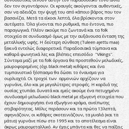
δεν τον σιγοντάρουν. Οι κραυγές ακούγονται αυθεντικές,
σαν να αδειάζει την ψυχή του από κάποιο βάρος που τον
βασανίζει. Μετά τα είκοσι λεπτά, όλα βρίσκονται στον
αυτόματο. Όλα γίνονται πιο ρυθμικά, πιο έντονα, πιο
παραγωγικά. Πλέον ακούμε πιο ζωντανά και τα folk
στοιχεία σε συνδυασμό όμως με την αυξάνουσα ένταση της
μεταλλικής υφής. Η δεύτερη σύνθεση (Tuleen ajettu maa)
ξεκινά εντελώς διαφορετικά. Παραδοσιακά τύμπανα και
καθαρά φωνητικά λες και βλέπεις επεισόδιο ''Vikings''.
Σύντομα μαζί με τα folk όργανα θα προστεθούν μελωδικές,
μαυροφορεμένες (όχι black metal) κιθάρες και ένα
τυμπανιστικό ξέσπασμα θα δώσει το έναυσμα για
ουρλιαχτά. Οι τροχοί των αρμονιών αρχίζουν να
γυρνάνε, όλο και με μεγαλύτερες στροφές. Η καρδιά της
ουσίας χτυπάει δυνατά και εμείς ακούμε ένα πετυχημένο
συνδυασμό μελωδικού black metal με εξωγενή στοιχεία που
έχουν δημιουργήσει ένα εξωγήινο κράμα, ανείπωτης
στιβαρότητας. Μόλις περάσουν και τα πρώτα 13λεπτά,
αφηνιάζουν, οι κιθάρες σκοτεινιάζουν, τα μυαλά (και τα
μάτια) γυρνάνε πίσω στο 1995 και το αποτέλεσμα είναι
άκρως μαυρομεταλλικό. Αν έχεις μπάντα και θες να παίξεις