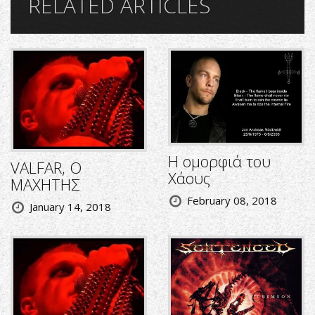
RELATED ARTICLES
Η ομορφιά του
VALFAR, Ο
Χάους
ΜΑΧΗΤΗΣ
February 08, 2018
January 14, 2018