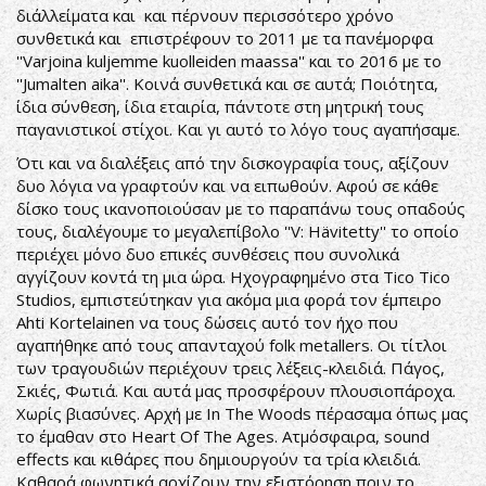
διάλλείματα και και πέρνουν περισσότερο χρόνο
συνθετικά και επιστρέφουν το 2011 με τα πανέμορφα
''Varjoina kuljemme kuolleiden maassa'' και το 2016 με το
''Jumalten aika''. Κοινά συνθετικά και σε αυτά; Ποιότητα,
ίδια σύνθεση, ίδια εταιρία, πάντοτε στη μητρική τους
παγανιστικοί στίχοι. Και γι αυτό το λόγο τους αγαπήσαμε.
Ότι και να διαλέξεις από την δισκογραφία τους, αξίζουν
δυο λόγια να γραφτούν και να ειπωθούν. Αφού σε κάθε
δίσκο τους ικανοποιούσαν με το παραπάνω τους οπαδούς
τους, διαλέγουμε το μεγαλεπίβολο ''V: Hävitetty'' το οποίο
περιέχει μόνο δυο επικές συνθέσεις που συνολικά
αγγίζουν κοντά τη μια ώρα. Ηχογραφημένο στα Tico Tico
Studios, εμπιστεύτηκαν για ακόμα μια φορά τον έμπειρο
Ahti Kortelainen να τους δώσεις αυτό τον ήχο που
αγαπήθηκε από τους απανταχού folk metallers. Οι τίτλοι
των τραγουδιών περιέχουν τρεις λέξεις-κλειδιά. Πάγος,
Σκιές, Φωτιά. Και αυτά μας προσφέρουν πλουσιοπάροχα.
Χωρίς βιασύνες. Αρχή με In The Woods πέρασαμα όπως μας
το έμαθαν στο Heart Of The Ages. Ατμόσφαιρα, sound
effects και κιθάρες που δημιουργούν τα τρία κλειδιά.
Καθαρά φωνητικά αρχίζουν την εξιστόρηση πριν το