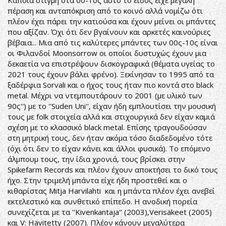
Κάποια στιγμή στα 00-10ς αυτό το είδος είχε μεγάλη
πέραση και ανταπόκριση από το κοινό αλλά νομίζω ότι
πλέον έχει πάρει την κατιούσα και έχουν μείνει οι μπάντες
που αξίζαν. Όχι ότι δεν βγαίνουν και αρκετές καινούριες
βέβαια... Μια από τις καλύτερες μπάντες των 00ς-10ς είναι
οι Φιλανδοί Moonsorrow οι οποίοι δυστυχώς έχουν μια
δεκαετία να επιστρέψουν δισκογραφικά (θέματα υγείας το
2021 τους έχουν βάλει φρένο). Ξεκίνησαν το 1995 από τα
ξαδέρφια Sorvali και ο ήχος τους ήταν πιο κοντά στο black
metal. Μέχρι να ντεμπουτάρουν το 2001 (με υλικό των
90ς'') με το ''Suden Uni'', είχαν ήδη εμπλουτίσει την μουσική
τους με folk στοιχεία αλλά και στιχουργικά δεν είχαν καμιά
σχέση με το κλασσικό black metal. Επίσης τραγουδούσαν
στη μητρική τους, δεν ήταν ακόμα τόσο διαδεδομένο τότε
(όχι ότι δεν το είχαν κάνει και άλλοι φυσικά). Το επόμενο
άλμπουμ τους, την ίδια χρονιά, τους βρίσκει στην
Spikefarm Records και πλέον έχουν αποκτήσει το δικό τους
ήχο. Στην τριμελή μπάντα είχε ήδη προστεθεί και ο
κιθαρίστας Mitja Harvilahti και η μπάντα πλέον έχει ανεβεί
εκτελεστικό και συνθετικό επίπεδο. Η ανοδική πορεία
συνεχίζεται με τα ''Kivenkantaja'' (2003),Verisäkeet (2005)
και V: Hävitetty (2007). Πλέον κάνουν μεγαλύτερα