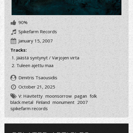
90%
Spikefarm Records
January 15, 2007
Tracks:
Jäästä syntynyt / Varjojen virta
Tuleen ajettu maa
Dimitris Tsaousidis
October 21, 2025
V: Hävitetty
moonsorrow
pagan
folk
black metal
Finland
monument
2007
spikefarm records