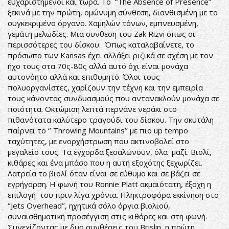
ευχαριστημένοι και τώρα. Το “The Absence of Presence’’
ξεκινά με την πρώτη, ομώνυμη σύνθεση, διανθισμένη με το
συγκεκριμένο όργανο. Χαμηλών τόνων, εμπνευσμένη,
γεμάτη μελωδίες. Μια συνθεση του Zak Rizvi όπως οι
περισσότερες του δίσκου. Όπως καταλαβαίνετε, το
πρόσωπο των Kansas έχει αλλάξει ριζικά σε σχέση με τον
ήχο τους στα 70ς-80ς αλλά αυτό όχι είναι μονάχα
αυτονόητο αλλά και επιθυμητό. Όλοι τους
πολυοργανίστες, χαρίζουν την τέχνη και την εμπειρία
τους κάνοντας συνδυασμούς που αντανακλούν μονάχα σε
ποιότητα. Οκτώμιση λεπτά περνάνε νεράκι στο
πιθανότατα καλύτερο τραγούδι του δίσκου. Την σκυτάλη
παίρνει το ‘’ Throwing Mountains’’ με πιο up tempo
ταχύτητες, με ενορχήστρωση που ακτινοβολεί στο
μεγαλείο τους. Τα έγχορδα ξεσαλώνουν, όλα μαζί. Βιολί,
κιθάρες και ένα μπάσο που η αυτή εξοχότης ξεχωρίζει.
Λατρεία το βιολί όταν είναι σε εύθυμο και σε βάζει σε
εγρήγορση. Η φωνή του Ronnie Platt ακμαιότατη, έξοχη η
επιλογή του πριν λίγα χρόνια. Πληκτροφόρα εκκίνηση στο
‘’Jets Overhead’’, ηχητικά σόλο όργια βιολιού,
συναισθηματική προσέγγιση στις κιθάρες και στη φωνή.
Συνεχίζοντας με δυο συνθέσεις του Brislin, η πρώτη