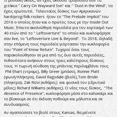
τι μουσική ακούς, αν έχεις ακούσει τραγούδια σαν τα
χιτάκια ‘’ Carry On Wayward Son’’ και ‘’ ‘Dust in the Wind’’, τα
έχεις ερωτευτεί. Τελευταίος δίσκος των Αμερικανών
hard/prog/folk rockers ήταν το “The Prelude Implicit” του
2016 ο οποίος ήταν και ο πρώτος τους με την Inside Out
Music. Έπειτα ακολούθησε περιοδεία για τον εορτασμό των
40 ετών από το ‘’ Leftoverture’’ το οποίο και κυκλοφόρησε
σαν live, το “Leftoverture Live & Beyond”. Το 2018, δηλαδή
στην επόμενη τους περιοδεία γιόρτασαν την κυκλοφορία
του ‘’Point of Know Return’’. Τυχεροί όσοι τους
παρακολούθησαν σε μια από τις δυο αυτές περιοδείες,
πιθανότατα ανήκουν στους τρεις καλύτερους δίσκους
τους. Η τωρινή σύνθεση της μπάντας περιλαμβάνει τους
Phil Ehart (ντραμς), Billy Greer (μπάσο), Ronnie Platt
(φωνή/πλήκτρα), David Ragsdale (βιολί),Tom Brislin
(πληκτρα), Zak Rizvi (κιθάρες) και φυσικά τον (ιδρυτικό
μέλος) Richard Williams (κιθάρες). Ο νέος τους δίσκος, “The
Absence of Presence’’, κυκλοφόρησε μέσα στο καλοκαίρι και
το βίσκουμε σε ότι έκδοση ποθούμε και μάλιστα και σε
συνδυασμούς.
Αν αγαπούσατε το βιολί στους Kansas, θα μείνετε