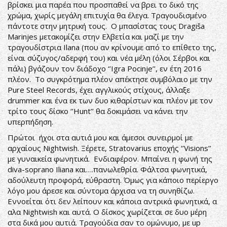
βρίσκει μια παρέα που προσπαθεί να βρει το δικό της
χρώμα, χωρίς μεγάλη επιτυχία θα έλεγα. Τραγουδισμένο
πάντοτε στην μητρική τους. Ο μπασίστας τους Dragiša
Marinjes μετακομίζει στην Ελβετία και μαζί με την
τραγουδίστρια Ilana (που αν κρίνουμε από το επίθετο της,
είναι σύζυγος/αδερφή του) και νέα μέλη (όλοι Σέρβοι και
πάλι) βγάζουν τον διάδοχο ‘’Igra Pocinje’’, εν έτη 2016
πλέον. Το συγκρότημα πλέον απέκτησε συμβόλαιο με την
Pure Steel Records, έχει αγγλικούς στίχους, άλλαξε
drummer και ένα εκ των δυο κιθαρίστων και πλέον με τον
τρίτο τους δίσκο ‘’Hunt’’ θα δοκιμάσει να κάνει την
υπερπήδηση.
Πρώτοι ήχοι στα αυτιά μου και άμεσοι συνειρμοί με
αρχαίους Nightwish. Ξέρετε, Stratovarius εποχής ‘’Visions’’
με γυναικεία φωνητικά. Ενδιαφέρον. Μπαίνει η φωνή της
diva-soprano Iliana και….πανωλεθρία. Φάλτσα φωνητικά,
αδούλευτη προφορά, εύθραστη. Όμως για κάποιο περίεργο
λόγο μου άρεσε και σύντομα άρχισα να τη συνηθίζω.
Εννοείται ότι δεν λείπουν και κάποια αντρικά φωνητικά, α
αλα Nightwish και αυτά. Ο δίσκος χωρίζεται σε δυο μέρη
στα δικά μου αυτιά. Τραγούδια σαν το ομώνυμο, με up