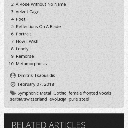
A Rose Without No Name
Velvet Cage
Poet
Reflections On A Blade
Portrait
How I Wish
Lonely
Remorse
Metamorphosis
Dimitris Tsaousidis
February 07, 2018
Symphonic Metal
Gothic
female fronted vocals
serbia/switzerland
evolucija
pure steel
RELATED ARTICLES