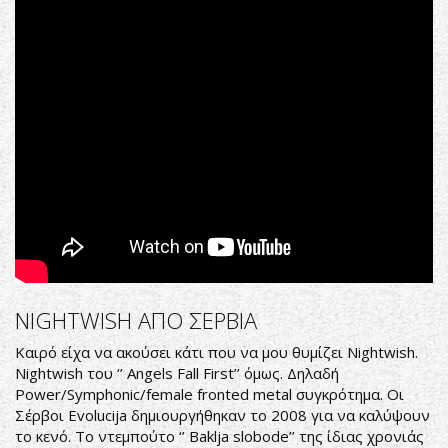
NIGHTWISH ΑΠΟ ΣΕΡΒΙΑ
Καιρό είχα να ακούσει κάτι που να μου θυμίζει Nightwish.
Nightwish του ‘’ Angels Fall First’’ όμως. Δηλαδή
Power/Symphonic/female fronted metal συγκρότημα. Οι
Σέρβοι Evolucija δημιουργήθηκαν το 2008 για να καλύψουν
το κενό. Το ντεμπούτο ‘’ Baklja slobode’’ της ίδιας χρονιάς