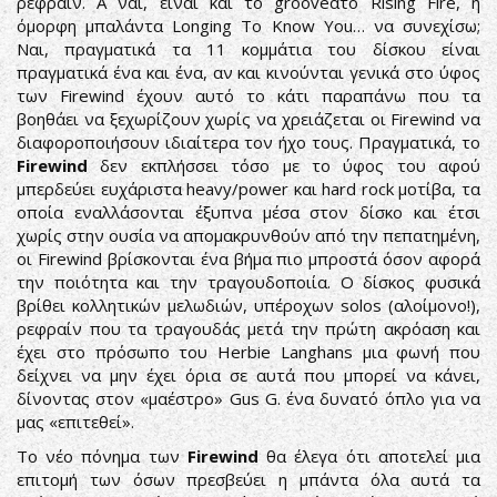
ρεφραίν. Α ναι, είναι και το grooveάτο Rising Fire, η
όμορφη μπαλάντα Longing To Know You… να συνεχίσω;
Ναι, πραγματικά τα 11 κομμάτια του δίσκου είναι
πραγματικά ένα και ένα, αν και κινούνται γενικά στο ύφος
των Firewind έχουν αυτό το κάτι παραπάνω που τα
βοηθάει να ξεχωρίζουν χωρίς να χρειάζεται οι Firewind να
διαφοροποιήσουν ιδιαίτερα τον ήχο τους. Πραγματικά, το
Firewind
δεν εκπλήσσει τόσο με το ύφος του αφού
μπερδεύει ευχάριστα heavy/power και hard rock μοτίβα, τα
οποία εναλλάσονται έξυπνα μέσα στον δίσκο και έτσι
χωρίς στην ουσία να απομακρυνθούν από την πεπατημένη,
οι Firewind βρίσκονται ένα βήμα πιο μπροστά όσον αφορά
την ποιότητα και την τραγουδοποιία. Ο δίσκος φυσικά
βρίθει κολλητικών μελωδιών, υπέροχων solos (αλοίμονο!),
ρεφραίν που τα τραγουδάς μετά την πρώτη ακρόαση και
έχει στο πρόσωπο του Herbie Langhans μια φωνή που
δείχνει να μην έχει όρια σε αυτά που μπορεί να κάνει,
δίνοντας στον «μαέστρο» Gus G. ένα δυνατό όπλο για να
μας «επιτεθεί».
Το νέο πόνημα των
Firewind
θα έλεγα ότι αποτελεί μια
επιτομή των όσων πρεσβεύει η μπάντα όλα αυτά τα