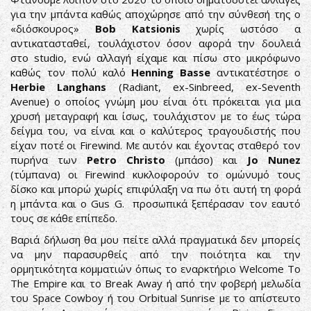
για την μπάντα καθώς αποχώρησε από την σύνθεσή της ο
«διόσκουρος»
Bob Katsionis
χωρίς ωστόσο α
αντικατασταθεί, τουλάχιστον όσον αφορά την δουλειά
στο studio, ενώ αλλαγή είχαμε και πίσω στο μικρόφωνο
καθώς τον πολύ καλό
Henning Basse
αντικατέστησε ο
Herbie Langhans
(Radiant, ex-Sinbreed, ex-Seventh
Avenue) ο οποίος γνώμη μου είναι ότι πρόκειται για μια
χρυσή μεταγραφή και ίσως, τουλάχιστον με το έως τώρα
δείγμα του, να είναι και ο καλύτερος τραγουδιστής που
είχαν ποτέ οι Firewind. Με αυτόν και έχοντας σταθερό τον
πυρήνα των
Petro Christo
(μπάσο) και
Jo Nunez
(τύμπανα) οι Firewind κυκλοφορούν το ομώνυμό τους
δίσκο και μπορώ χωρίς επιφύλαξη να πω ότι αυτή τη φορά
η μπάντα και ο Gus G. προσωπικά ξεπέρασαν τον εαυτό
τους σε κάθε επίπεδο.
Βαριά δήλωση θα μου πείτε αλλά πραγματικά δεν μπορείς
να μην παρασυρθείς από την ποιότητα και την
ορμητικότητα κομματιών όπως το εναρκτήριο Welcome To
The Empire και το Break Away ή από την φοβερή μελωδία
του Space Cowboy ή του Orbitual Sunrise με το απίστευτο