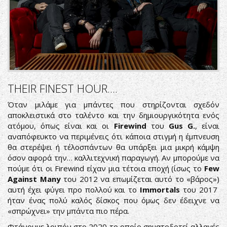
THEIR FINEST HOUR....
Όταν μιλάμε για μπάντες που στηρίζονται σχεδόν
αποκλειστικά στο ταλέντο και την δημιουργικότητα ενός
ατόμου, όπως είναι και οι
Firewind
του
Gus G.
, είναι
αναπόφευκτο να περιμένεις ότι κάποια στιγμή η έμπνευση
θα στερέψει ή τέλοσπάντων θα υπάρξει μια μικρή κάμψη
όσον αφορά την… καλλιτεχνική παραγωγή. Αν μπορούμε να
πούμε ότι οι Firewind είχαν μια τέτοια εποχή (ίσως το
Few
Against Many
του 2012 να επωμίζεται αυτό το «βάρος»)
αυτή έχει φύγει προ πολλού και το
Immortals
του 2017
ήταν ένας πολύ καλός δίσκος που όμως δεν έδειχνε να
«σπρώχνει» την μπάντα πιο πέρα.
Φτάνουμε λοιπόν στο 2020 το οποίο σηματοδοτεί αλλαγές