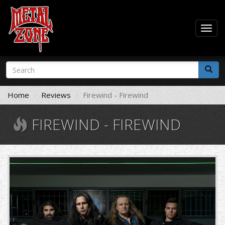
Togg
navig
Skip
Search
to
form
main
Search
content
Home
Reviews
Firewind - Firewind
FIREWIND - FIREWIND
FW_WTTE_P02.jpg