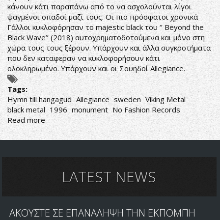
κάνουν κάτι παραπάνω από το να ασχολούνται λίγοι
ψαγμένοι οπαδοί μαζί τους. Οι πιο πρόσφατοι χρονικά
Γάλλοι κυκλοφόρησαν το majestic black του ‘’ Beyond the
Black Wave’’ (2018) αυτοχρηματοδοτούμενα και μόνο στη
χώρα τους τους ξέρουν. Υπάρχουν και άλλα συγκροτήματα
που δεν καταφεραν να κυκλοφορήσουν κάτι
ολοκληρωμένο. Υπάρχουν και οι Σουηδοί Allegiance.
Tags:
Hymn till hangagud
Allegiance
sweden
Viking Metal
black metal
1996
monument
No Fashion Records
Read more
about
Allegiance-
Hymn
till
hangagud
LATEST NEWS
ΑΚΟΥΣΤΕ ΣΕ ΕΠΑΝΑΛΗΨΗ ΤΗΝ ΕΚΠΟΜΠΗ