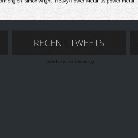
orn englen
simon wright
Heavy/Power Metal
us power metal
RECENT TWEETS
Tweets by metalzonegr