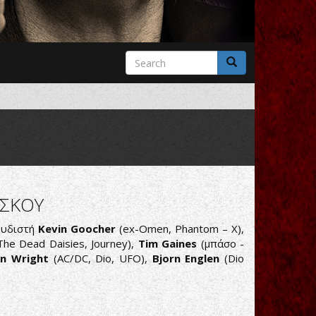
Search
form
Search
ΙΣΚΟΥ
ουδιστή
Kevin Goocher
(ex-Omen, Phantom – X),
he Dead Daisies, Journey),
Tim Gaines
(μπάσο -
n Wright
(AC/DC, Dio, UFO),
Bjorn Englen
(Dio