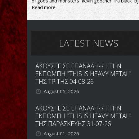
of gods and monsters
kevin goocher
ira black
bj
Read more
about
OF
GODS
AND
MONSTERS:
ΕΚ
LATEST NEWS
ΒΑΘΡΩΝ
ΑΛΛΑΓΕΣ
ΕΝΟΨΕΙ
ΑΚΟΥΣΤΕ ΣΕ ΕΠΑΝΑΛΗΨΗ ΤΗΝ
ΝΕΟΥ
ΔΙΣΚΟΥ
ΕΚΠΟΜΠΗ "THIS IS HEAVY METAL"
ΤΗΣ ΤΡΙΤΗΣ 04-08-26
August 05, 2026
ΑΚΟΥΣΤΕ ΣΕ ΕΠΑΝΑΛΗΨΗ ΤΗΝ
ΕΚΠΟΜΠΗ "THIS IS HEAVY METAL"
ΤΗΣ ΠΑΡΑΣΚΕΥΗΣ 31-07-26
August 01, 2026