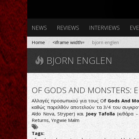
NEWS
REVIEWS
INTERVIEWS
EV
Home
<iframe width=
bjorn englen
BJORN ENGLEN
OF GODS AND MONSTERS: Ε
Αλλαγές προσωπικού για τους O
f Gods And Mo
καθώς παρελθόν αποτελούν τα 3/4 του συγκρο
Aldo Nova, Stryper) και
Joey Tafolla
(κιθάρα –
Returns, Yngwie Malm
Tags: