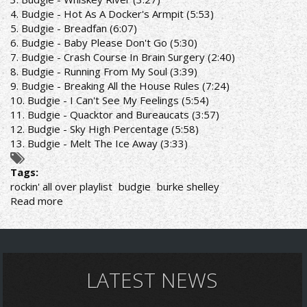
4. Budgie - Hot As A Docker's Armpit (5:53)
5. Budgie - Breadfan (6:07)
6. Budgie - Baby Please Don't Go (5:30)
7. Budgie - Crash Course In Brain Surgery (2:40)
8. Budgie - Running From My Soul (3:39)
9. Budgie - Breaking All the House Rules (7:24)
10. Budgie - I Can't See My Feelings (5:54)
11. Budgie - Quacktor and Bureaucats (3:57)
12. Budgie - Sky High Percentage (5:58)
13. Budgie - Melt The Ice Away (3:33)
Tags:
rockin' all over playlist
budgie
burke shelley
Read more
about
ROCKIN'
ALL
OVER
RADIO
SHOW
LATEST NEWS
31/1/22
PLAYLIST