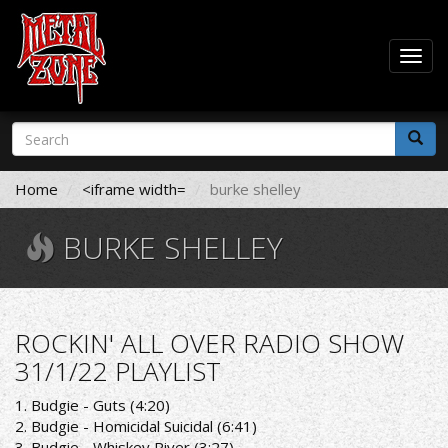
Togg
navig
Skip
Search
to
form
main
Search
content
Home
<iframe width=
burke shelley
BURKE SHELLEY
ROCKIN' ALL OVER RADIO SHOW
31/1/22 PLAYLIST
1. Budgie - Guts (4:20)
2. Budgie - Homicidal Suicidal (6:41)
3. Budgie - Whiskey River (3:27)