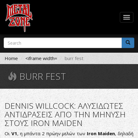
Togg
navig
Skip
Search
to
form
main
Search
content
Home
<iframe width=
burr fest
BURR FEST
DENNIS WILLCOCK: ΑΛΥΣΙΔΩΤΕΣ
ΑΝΤΙΔΡΑΣΕΙΣ ΑΠΟ ΤΗΝ ΜΗΝΥΣΗ
ΣΤΟΥΣ IRON MAIDEN
Οι
V1
, η μπάντα 2 πρώην μελών των
Iron Maiden
, δηλαδή