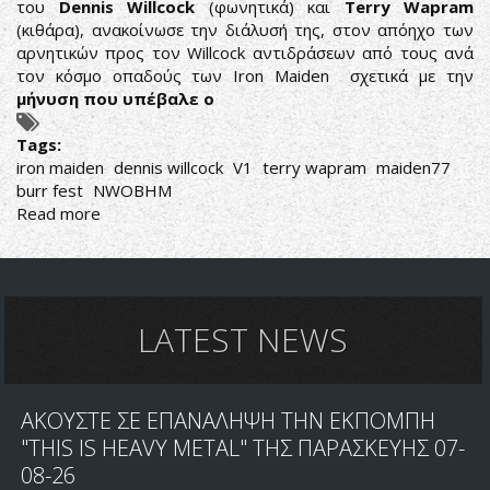
του
Dennis Willcock
(φωνητικά) και
Terry Wapram
(κιθάρα), ανακοίνωσε την διάλυσή της, στον απόηχο των
αρνητικών προς τον Willcock αντιδράσεων από τους ανά
τον κόσμο οπαδούς των Iron Maiden σχετικά με την
μήνυση που υπέβαλε ο
Tags:
iron maiden
dennis willcock
V1
terry wapram
maiden77
burr fest
NWOBHM
Read more
about
DENNIS
WILLCOCK:
ΑΛΥΣΙΔΩΤΕΣ
ΑΝΤΙΔΡΑΣΕΙΣ
ΑΠΟ
LATEST NEWS
ΤΗΝ
ΜΗΝΥΣΗ
ΣΤΟΥΣ
ΑΚΟΥΣΤΕ ΣΕ ΕΠΑΝΑΛΗΨΗ ΤΗΝ ΕΚΠΟΜΠΗ
IRON
MAIDEN
"THIS IS HEAVY METAL" ΤΗΣ ΠΑΡΑΣΚΕΥΗΣ 07-
08-26