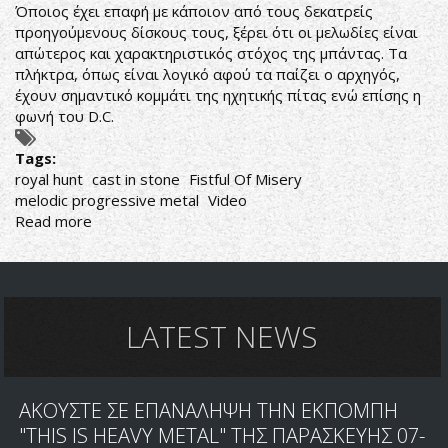
Όποιος έχει επαφή με κάποιον από τους δεκατρείς
προηγούμενους δίσκους τους, ξέρει ότι οι μελωδίες είναι
απώτερος και χαρακτηριστικός στόχος της μπάντας. Τα
πλήκτρα, όπως είναι λογικό αφού τα παίζει ο αρχηγός,
έχουν σημαντικό κομμάτι της ηχητικής πίτας ενώ επίσης η
φωνή του D.C.
Tags:
royal hunt
cast in stone
Fistful Of Misery
melodic progressive metal
Video
Read more
about
ΒΑΣΙΛΙΚΟ
ΚΥΝΗΓΙ
ΜΕΛΩΔΙΩΝ
LATEST NEWS
ΑΚΟΥΣΤΕ ΣΕ ΕΠΑΝΑΛΗΨΗ ΤΗΝ ΕΚΠΟΜΠΗ
"THIS IS HEAVY METAL" ΤΗΣ ΠΑΡΑΣΚΕΥΗΣ 07-