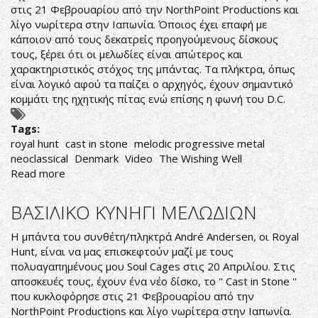
στις 21 Φεβρουαρίου από την NorthPoint Productions και
λίγο νωρίτερα στην Ιαπωνία. Όποιος έχει επαφή με
κάποιον από τους δεκατρείς προηγούμενους δίσκους
τους, ξέρει ότι οι μελωδίες είναι απώτερος και
χαρακτηριστικός στόχος της μπάντας. Τα πλήκτρα, όπως
είναι λογικό αφού τα παίζει ο αρχηγός, έχουν σημαντικό
κομμάτι της ηχητικής πίτας ενώ επίσης η φωνή του D.C.
Tags:
royal hunt
cast in stone
melodic progressive metal
neoclassical
Denmark
Video
The Wishing Well
Read more
about
ΜΑΓΙΚΟ
ΟΠΤΙΚΟ
ΒΑΣΙΛΙΚΟ ΚΥΝΗΓΙ ΜΕΛΩΔΙΩΝ
ΚΕΡΜΑ
Η μπάντα του συνθέτη/πληκτρά André Andersen, οι Royal
Hunt, είναι να μας επισκεφτούν μαζί με τους
πολυαγαπημένους μου Soul Cages στις 20 Απριλίου. Στις
αποσκευές τους, έχουν ένα νέο δίσκο, το '' Cast in Stone ''
που κυκλοφόρησε στις 21 Φεβρουαρίου από την
NorthPoint Productions και λίγο νωρίτερα στην Ιαπωνία.