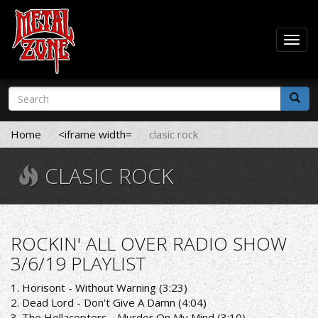
Togg
navig
Skip
Search
to
form
main
Search
content
Home
<iframe width=
clasic rock
CLASIC ROCK
ROCKIN' ALL OVER RADIO SHOW
3/6/19 PLAYLIST
1. Horisont - Without Warning (3:23)
2. Dead Lord - Don't Give A Damn (4:04)
3. The Hellacopters - Murder On My Mind (3:10)