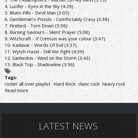
4. Lucifer - Eyes in the Sky (4:29)
5. Blues Pills - Devil Man (3:05)
6. Gentleman's Pistols - Comfortably Crazy (3:38)
7. Firebird - Torn Down (3:38)
8. Burning Saviours - Silent Prayer (5:08)
9. Witchcraft - If Crimson was your colour (3:47)
10. Kadavar - Words Of Evil (3:37)
11. Wytch Hazel - Still We Fight (4:39)
12. Sanhedrin - Wind on the Storm (3:43)
13. Black Trip - Shadowline (3:56)
Tags:
rockin' all over playlist
Hard Rock
clasic rock
heavy rock
Read more
about
ROCKIN'
ALL
OVER
RADIO
SHOW
LATEST NEWS
3/6/19
PLAYLIST