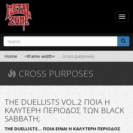
Togg
navig
Skip
Search
to
form
main
Search
content
Home
<iframe width=
cross purposes
CROSS PURPOSES
THE DUELLISTS VOL.2 ΠΟΙΑ Η
ΚΑΛΥΤΕΡΗ ΠΕΡΙΟΔΟΣ ΤΩΝ BLACK
SABBATH;
THE
DUELLISTS
… ΠΟΙΑ ΕΙΝΑΙ Η ΚΑΛΥΤΕΡΗ ΠΕΡΙΟΔΟΣ