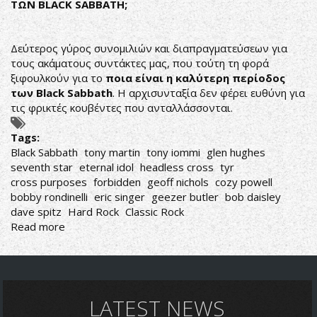
ΤΩΝ
BLACK
SABBATH
;
Δεύτερος γύρος συνομιλιών και διαπραγματεύσεων για
τους ακάματους συντάκτες μας, που τούτη τη φορά
ξιφουλκούν για το
ποια είναι η καλύτερη περίοδος
των
Black
Sabbath
. Η αρχισυνταξία δεν φέρει ευθύνη για
τις φρικτές κουβέντες που ανταλλάσσονται.
Tags:
Black Sabbath
tony martin
tony iommi
glen hughes
seventh star
eternal idol
headless cross
tyr
cross purposes
forbidden
geoff nichols
cozy powell
bobby rondinelli
eric singer
geezer butler
bob daisley
dave spitz
Hard Rock
Classic Rock
Read more
about
THE
DUELLISTS
VOL.2
ΠΟΙΑ
Η
LATEST NEWS
ΚΑΛΥΤΕΡΗ