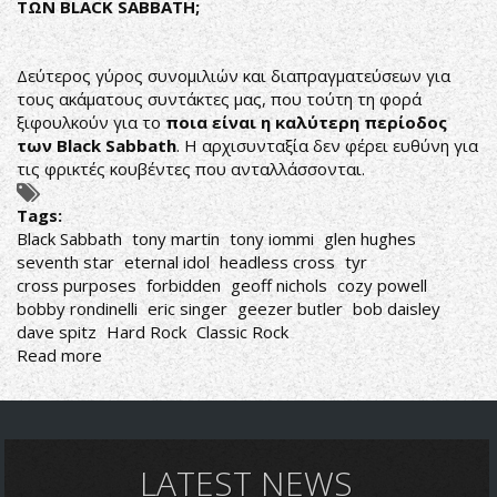
ΤΩΝ
BLACK
SABBATH
;
Δεύτερος γύρος συνομιλιών και διαπραγματεύσεων για
τους ακάματους συντάκτες μας, που τούτη τη φορά
ξιφουλκούν για το
ποια είναι η καλύτερη περίοδος
των
Black
Sabbath
. Η αρχισυνταξία δεν φέρει ευθύνη για
τις φρικτές κουβέντες που ανταλλάσσονται.
Tags:
Black Sabbath
tony martin
tony iommi
glen hughes
seventh star
eternal idol
headless cross
tyr
cross purposes
forbidden
geoff nichols
cozy powell
bobby rondinelli
eric singer
geezer butler
bob daisley
dave spitz
Hard Rock
Classic Rock
Read more
about
THE
DUELLISTS
VOL.2
ΠΟΙΑ
Η
LATEST NEWS
ΚΑΛΥΤΕΡΗ