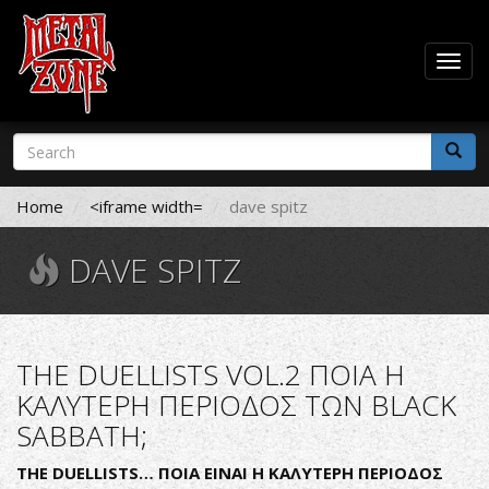
Togg
navig
Skip
Search
to
form
main
Search
content
Home
<iframe width=
dave spitz
DAVE SPITZ
THE DUELLISTS VOL.2 ΠΟΙΑ Η
ΚΑΛΥΤΕΡΗ ΠΕΡΙΟΔΟΣ ΤΩΝ BLACK
SABBATH;
THE
DUELLISTS
… ΠΟΙΑ ΕΙΝΑΙ Η ΚΑΛΥΤΕΡΗ ΠΕΡΙΟΔΟΣ