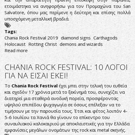
ετοιμάστηκα να ανηφορήσω για τον Προμαχώνα του San
Salvatore, όπου μας περίμενε η δεύτερη και επίσης πολλά
υποσχόμενη μεταλλική βραδιά.
Tags:
Chania Rock Festival 2019
diamond signs
Carthagods
Holocaust
Rotting Christ
demons and wizards
Read more
about
CHANIA
ROCK
CHANIA ROCK FESTIVAL: 10 ΛΟΓΟΙ
FESTIVAL
ΓΙΑ ΝΑ ΕΙΣΑΙ ΕΚΕΙ!
LIVE
REPORT:
Το
Chania Rock Festival
έχει μπει στην τελική του ευθεία
ΜΕΡΑ
και σχεδόν 17 χρόνια μετά το ξεκίνημά του, συνεχίζει να
2Η
διατηρεί μια σταθερά ανοδική πορεία, προσφέροντας
υψηλού επιπέδου ψυχαγωγία σε όσους επέλεξαν να το
τιμήσουν με την παρουσία τους. Έτσι και φέτος λοιπόν 4-
5-6 Ιουλίου τα Χανιά θα γίνουν το επίκεντρο του
συναυλιακού καλοκαιριού με αποκλειστικές για την Ελλάδα
εμφανίσεις μεγάλων ονομάτων της rock και metal σκηνής.