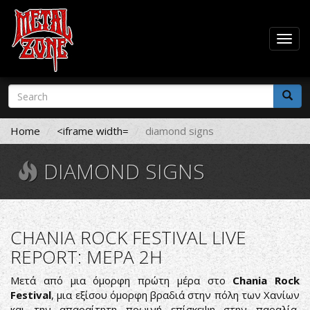
Togg
navig
Skip
Search
to
form
main
Search
content
Home
<iframe width=
diamond signs
DIAMOND SIGNS
CHANIA ROCK FESTIVAL LIVE
REPORT: ΜΕΡΑ 2Η
Μετά από μια όμορφη πρώτη μέρα στο
Chania Rock
Festival
, μια εξίσου όμορφη βραδιά στην πόλη των Χανίων
και την απαραίτητη πρωινή επίσκεψη στην παραλία,