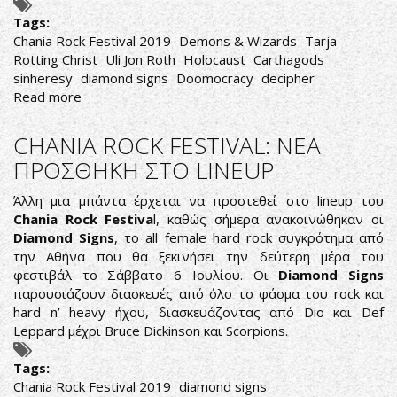
Tags:
Chania Rock Festival 2019
Demons & Wizards
Tarja
Rotting Christ
Uli Jon Roth
Holocaust
Carthagods
sinheresy
diamond signs
Doomocracy
decipher
Read more
about
CHANIA
ROCK
CHANIA ROCK FESTIVAL: ΝΕΑ
FESTIVAL:
ΠΡΟΣΘΗΚΗ ΣΤΟ LINEUP
10
ΛΟΓΟΙ
Άλλη μια μπάντα έρχεται να προστεθεί στο lineup του
ΓΙΑ
Chania Rock Festiva
l, καθώς σήμερα ανακοινώθηκαν οι
ΝΑ
Diamond Signs
, το all female hard rock συγκρότημα από
ΕΙΣΑΙ
την Αθήνα που θα ξεκινήσει την δεύτερη μέρα του
ΕΚΕΙ!
φεστιβάλ το Σάββατο 6 Ιουλίου. Οι
Diamond Signs
παρουσιάζουν διασκευές από όλο το φάσμα του rock και
hard n’ heavy ήχου, διασκευάζοντας από Dio και Def
Leppard μέχρι Bruce Dickinson και Scorpions.
Tags:
Chania Rock Festival 2019
diamond signs