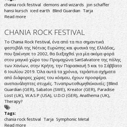
chania rock festival
demons and wizards
jon schaffer
hansi kursch
iced earth
Blind Guardian
Tarja
Read more
about
CHANIA
ROCK
CHANIA ROCK FESTIVAL
FESTIVAL:
ΑΝΑΚΟΙΝΩΘΗΚΑΝ
Το Chania Rock Festival, ένα από τα πιο σημαντικά
ΚΑΙ
φεστιβάλ της Νότιας Ευρώπης και φυσικά της Ελλάδας,
ΟΙ
που ξεκίνησε το 2002, θα διεξαχθεί για μία ακόμα φορά
ΔΕΥΤΕΡΟΙ
στον μαγικό χώρο του Προμαχώνα SanSalvatore της πόλης
HEADLINERS
των Χανίων, στην Κρήτη, την Παρασκευή 5 και το Σάββατο
6 Ιουλίου 2019. Όλα αυτά τα χρόνια, τεράστια σχήματα
από διάφορες χώρες του κόσμου, έχουν προσφέρει
ανεπανάληπτες στιγμές. Τιναπρωτοθυμηθείκανείς: [Blind
Guardian (GER), Sabaton (SWE), Kreator (GER), Paradise
Lost (UK), W.A.S.P (USA), U.D.O (GER), Anathema (UK),
Therapy?
Tags:
chania rock festival
Tarja
Symphonic Metal
Read more
about