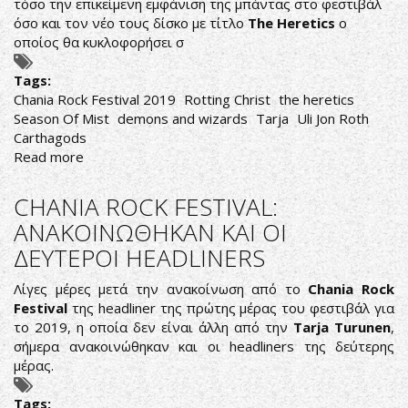
τόσο την επικείμενη εμφάνιση της μπάντας στο φεστιβάλ
όσο και τον νέο τους δίσκο με τίτλο
The Heretics
ο
οποίος θα κυκλοφορήσει σ
Tags:
Chania Rock Festival 2019
Rotting Christ
the heretics
Season Of Mist
demons and wizards
Tarja
Uli Jon Roth
Carthagods
Read more
about
CHANIA
ROCK
CHANIA ROCK FESTIVAL:
FESTIVAL
ΑΝΑΚΟΙΝΩΘΗΚΑΝ ΚΑΙ ΟΙ
PRESS
ΔΕΥΤΕΡΟΙ HEADLINERS
CONFERENCE
Λίγες μέρες μετά την ανακοίνωση από το
Chania Rock
Festival
της headliner της πρώτης μέρας του φεστιβάλ για
το 2019, η οποία δεν είναι άλλη από την
Tarja Turunen
,
σήμερα ανακοινώθηκαν και οι headliners της δεύτερης
μέρας.
Tags: