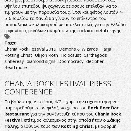
υψηλού επιπέδου ψυχαγωγία σε όσους επέλεξαν να το
τιμήσουν με την παρουσία τους. Έτσι και φέτος λοιπόν 4-
5-6 Ιουλίου τα Χανιά θα γίνουν το επίκεντρο του
συναυλιακού καλοκαιριού με αποκλειστικές για την Ελλάδα
εμφανίσεις μεγάλων ονομάτων της rock και metal σκηνής.
Tags:
Chania Rock Festival 2019
Demons & Wizards
Tarja
Rotting Christ
Uli Jon Roth
Holocaust
Carthagods
sinheresy
diamond signs
Doomocracy
decipher
Read more
about
CHANIA
ROCK
CHANIA ROCK FESTIVAL PRESS
FESTIVAL:
CONFERENCE
10
ΛΟΓΟΙ
Το βράδυ της Δευτέρας 4/2 είχαμε την ευχαρίστηση να
ΓΙΑ
παρευρεθούμε στον φιλόξενο χώρο του
Bock Beer Bar
ΝΑ
Restaurant
για την συνέντευξη τύπου του
Chania Rock
ΕΙΣΑΙ
Festival
, επίτιμος καλεσμένος στην οποία ήταν ο
Σάκης
ΕΚΕΙ!
Τόλης
, ο ιθύνων τους των
Rotting Christ
, με αφορμή