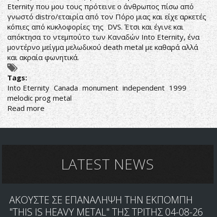
Eternity που μου τους πρότεινε ο άνθρωπος πίσω από
γνωστό distro/εταιρία από τον Πόρο μιας και είχε αρκετές
κόπιες από κυκλοφορίες της DVS. Έτσι και έγινε και
απόκτησα το ντεμπούτο των Καναδών Into Eternity, ένα
μοντέρνο μείγμα μελωδικού death metal με καθαρά αλλά
και ακραία φωνητικά.
Tags:
Into Eternity
Canada
monument
independent
1999
melodic prog metal
Read more
about
Into
Eternity-
Into
Eternity
LATEST NEWS
ΑΚΟΥΣΤΕ ΣΕ ΕΠΑΝΑΛΗΨΗ ΤΗΝ ΕΚΠΟΜΠΗ
"THIS IS HEAVY METAL" ΤΗΣ ΤΡΙΤΗΣ 04-08-26