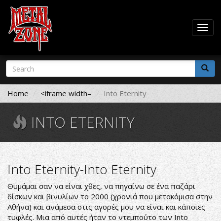
Togg
navig
Skip
Search
to
form
main
Search
content
Home
<iframe width=
Into Eternity
INTO ETERNITY
Into Eternity-Into Eternity
Θυμάμαι σαν να είναι χθες, να πηγαίνω σε ένα παζάρι
δίσκων και βινυλίων το 2000 (χρονιά που μετακόμισα στην
Αθήνα) και ανάμεσα στις αγορές μου να είναι και κάποιες
τυφλές. Μια από αυτές ήταν το ντεμπούτο των Into