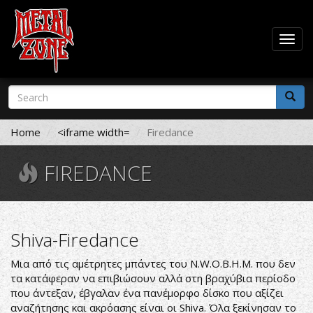
Togg
navig
Skip
Search
to
form
main
Search
content
Home
<iframe width=
Firedance
FIREDANCE
Shiva-Firedance
Μια από τις αμέτρητες μπάντες του N.W.O.B.H.M. που δεν
τα κατάφεραν να επιβιώσουν αλλά στη βραχύβια περίοδο
που άντεξαν, έβγαλαν ένα πανέμορφο δίσκο που αξίζει
αναζήτησης και ακρόασης είναι οι Shiva. Όλα ξεκίνησαν το