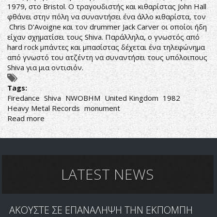
1979, στο Bristol. Ο τραγουδιστής και κιθαρίστας John Hall
φθάνει στην πόλη να συναντήσει ένα άλλο κιθαρίστα, τον
Chris D'Avoigne και τον drummer Jack Carver οι οποίοι ήδη
είχαν σχηματίσει τους Shiva. Παράλληλα, ο γνωστός από
hard rock μπάντες και μπασίστας δέχεται ένα τηλεφώνημα
από γνωστό του ατζέντη να συναντήσει τους υπόλοιπους
Shiva για μια οντισιόν.
Tags:
Firedance
Shiva
NWOBHM
United Kingdom
1982
Heavy Metal Records
monument
Read more
about
Shiva-
Firedance
LATEST NEWS
ΑΚΟΥΣΤΕ ΣΕ ΕΠΑΝΑΛΗΨΗ ΤΗΝ ΕΚΠΟΜΠΗ