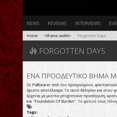
NEWS
REVIEWS
INTERVIEWS
EV
Home
<iframe width=
Forgotten Days
FORGOTTEN DAYS
ΕΝΑ ΠΡΟΟΔΕΥΤΙΚΟ ΒΗΜΑ Μ
Οι Pallbearer από τον προηγούμενο, φανταστικό 
άριστο αποτέλεσμα. Το αυτό θέλησαν και στον φε
έρχεται με μια πιο progressive προσέγγιση, κρα
και "Foundation Of Burden". Το φετινό τους πόνη
Tags: