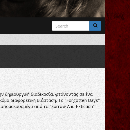
Search
form
Search
ην δημιουργική διαδικασία, φτάνοντας σε ένα
όμα διαφορετική διάσταση. Το ‘’Forgotten Days’’
 απομακρυσμένο από τα "Sorrow And Extiction"