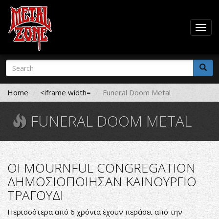
Togg
navig
Skip
Search
to
form
main
Search
content
Home
<iframe width=
Funeral Doom Metal
FUNERAL DOOM METAL
OI MOURNFUL CONGREGATION
ΔΗΜΟΣΙΟΠΟΙΗΣΑΝ ΚΑΙΝΟΥΡΓΙΟ
ΤΡΑΓΟΥΔΙ
Περισσότερα από 6 χρόνια έχουν περάσει από την