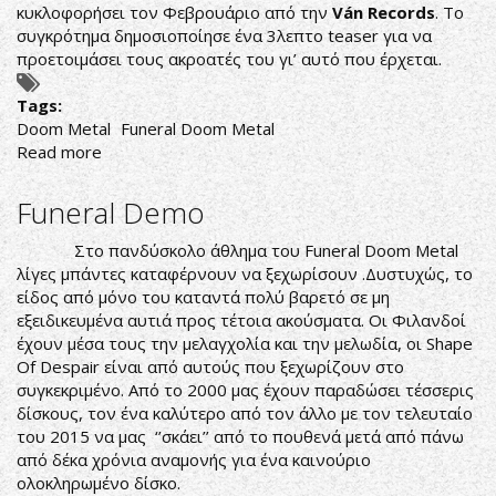
κυκλοφορήσει τον Φεβρουάριο από την
V
á
n
Records
. Το
συγκρότημα δημοσιοποίησε ένα 3λεπτο teaser για να
προετοιμάσει τους ακροατές του γι’ αυτό που έρχεται.
Tags:
Doom Metal
Funeral Doom Metal
Read more
about
ΝΕΑ
ΚΥΚΛΟΦΟΡΙΑ
Funeral Demo
ΑΠΟ
ΤΟΥΣ
Στο πανδύσκολο άθλημα του Funeral Doom Metal
FAAL
λίγες μπάντες καταφέρνουν να ξεχωρίσουν .Δυστυχώς, το
ΤΟΝ
είδος από μόνο του καταντά πολύ βαρετό σε μη
ΦΕΒΡΟΥΑΡΙΟ
εξειδικευμένα αυτιά προς τέτοια ακούσματα. Οι Φιλανδοί
έχουν μέσα τους την μελαγχολία και την μελωδία, οι Shape
Of Despair είναι από αυτούς που ξεχωρίζουν στο
συγκεκριμένο. Από το 2000 μας έχουν παραδώσει τέσσερις
δίσκους, τον ένα καλύτερο από τον άλλο με τον τελευταίο
του 2015 να μας ‘’σκάει’’ από το πουθενά μετά από πάνω
από δέκα χρόνια αναμονής για ένα καινούριο
ολοκληρωμένο δίσκο.