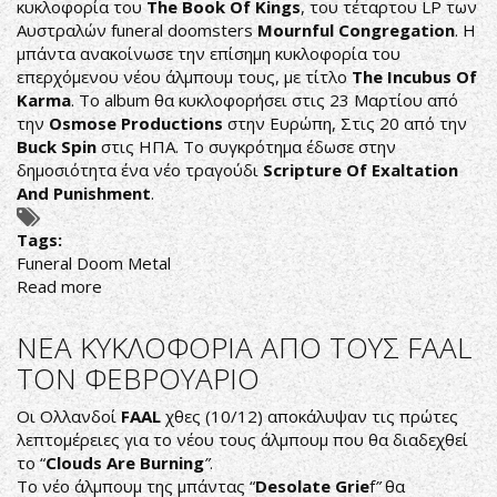
κυκλοφορία του
The
Book
Of
Kings
, του τέταρτου LP των
Αυστραλών funeral doomsters
Mournful
Congregation
. Η
μπάντα ανακοίνωσε την επίσημη κυκλοφορία του
επερχόμενου νέου άλμπουμ τους, με τίτλο
The
Incubus
Of
Karma
. Το album θα κυκλοφορήσει στις 23 Μαρτίου από
την
Osmose
Productions
στην Ευρώπη, Στις 20 από την
Buck
Spin
στις ΗΠΑ. Το συγκρότημα έδωσε στην
δημοσιότητα ένα νέο τραγούδι
Scripture
Of
Exaltation
And
Punishment
.
Tags:
Funeral Doom Metal
Read more
about
OI
MOURNFUL
ΝΕΑ ΚΥΚΛΟΦΟΡΙΑ ΑΠΟ ΤΟΥΣ FAAL
CONGREGATION
ΤΟΝ ΦΕΒΡΟΥΑΡΙΟ
ΔΗΜΟΣΙΟΠΟΙΗΣΑΝ
ΚΑΙΝΟΥΡΓΙΟ
Οι Ολλανδοί
FAAL
χθες (10/12) αποκάλυψαν τις πρώτες
ΤΡΑΓΟΥΔΙ
λεπτομέρειες για το νέου τους άλμπουμ που θα διαδεχθεί
το “
Clouds
Are
Burning
”
.
Το νέο άλμπουμ της μπάντας “
Desolate
Grie
f
”
θα