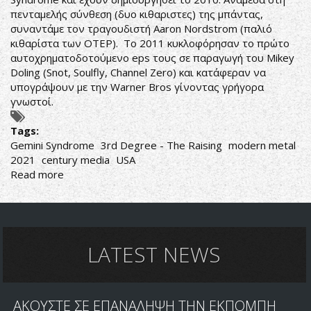
πενταμελής σύνθεση (δυο κιθαριστες) της μπάντας,
συναντάμε τον τραγουδιστή Aaron Nordstrom (παλιό
κιθαρίστα των OTEP). Το 2011 κυκλοφόρησαν το πρώτο
αυτοχρηματοδοτούμενο eps τους σε παραγωγή του Mikey
Doling (Snot, Soulfly, Channel Zero) και κατάφεραν να
υπογράψουν με την Warner Bros γίνοντας γρήγορα
γνωστοί.
Tags:
Gemini Syndrome
3rd Degree - The Raising
modern metal
2021
century media
USA
Read more
about
Gemini
Syndrome-
3rd
Degree
-
LATEST NEWS
The
Raising
ΑΚΟΥΣΤΕ ΣΕ ΕΠΑΝΑΛΗΨΗ ΤΗΝ ΕΚΠΟΜΠΗ