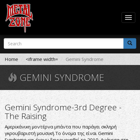
Togg
navig
Skip
Search
to
form
main
Search
content
Home
<iframe width=
Gemini Syndrome
GEMINI SYNDROME
Gemini Syndrome-3rd Degree -
The Raising
Αμερικάνικη μοντέρνα μπάντα που παράγει σκληρή
γκρουβαριστή μουσική.Το όνομα της είναι Gemini
Syndrome και έχουν δημιουργηθεί το 2010. Ανάμεσα στη