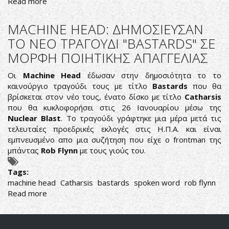
Read more
about
ΒΙΝΤΕΟ
ΚΛΙΠ
MACHINE HEAD: ΔΗΜΟΣΙΕΥΣΑΝ
ΑΠΟ
ΤΟ ΝΕΟ ΤΡΑΓΟΥΔΙ "BASTARDS" ΣΕ
ΤΟΝ
ΜΟΡΦΗ ΠΟΙΗΤΙΚΗΣ ΑΠΑΓΓΕΛΙΑΣ
ΚΑΙΝΟΥΡΙΟ
ΔΙΣΚΟ
Οι
Machine Head
έδωσαν στην δημοσιότητα το το
ΤΩΝ
καινούργιο τραγούδι τους με τίτλο
Bastards
που θα
MACHINE
βρίσκεται στον νέο τους, ένατο δίσκο με τίτλο
Catharsis
HEAD
που θα κυκλοφορήσει στις 26 Ιανουαρίου μέσω της
Nuclear Blast
. Το τραγούδι γράφτηκε μια μέρα μετά τις
τελευταίες προεδρικές εκλογές στις Η.Π.Α. και είναι
εμπνευσμένο απο μια συζήτηση που είχε ο frontman της
μπάντας
Rob Flynn
με τους γιούς του.
Tags:
machine head
Catharsis
bastards
spoken word
rob flynn
Read more
about
MACHINE
HEAD:
ΔΗΜΟΣΙΕΥΣΑΝ