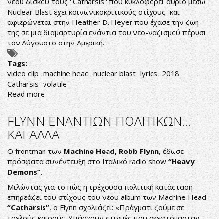
νέου δίσκου τους ''Catharsis'' που κυκλοφορεί αύριο μέσω
Nuclear Blast έχει κοινωνικοκριτικούς στίχους και
αφιερώνεται στην Heather D. Heyer που έχασε την ζωή
της σε μια διαμαρτυρία ενάντια του νεο-ναζισμού πέρυσι
τον Αύγουστο στην Αμερική.
Tags:
video clip
machine head
nuclear blast
lyrics
2018
Catharsis
volatile
Read more
about
LYRIC
VIDEO
FLYNN ΕΝΑΝΤΙΩΝ ΠΟΛΙΤΙΚΩΝ...
ΓΙΑ
ΚΑΙ ΑΛΛΑ
ΤΟ
''VOLATILE''
Ο frontman των
Machine Head, Robb Flynn
, έδωσε
ΤΩΝ
πρόσφατα συνέντευξη στο Ιταλικό radio show
“Heavy
MACHINE
Demons”
.
HEAD
Μιλώντας για το πώς η τρέχουσα πολιτική κατάσταση
επηρεάζει του στίχους του νέου album των Machine Head
“Catharsis”
, ο Flynn σχολιάζει: «Πράγματι ζούμε σε
τρελούς καιρούς. Υπάρχουν στιγμές που σκεφτόμασταν