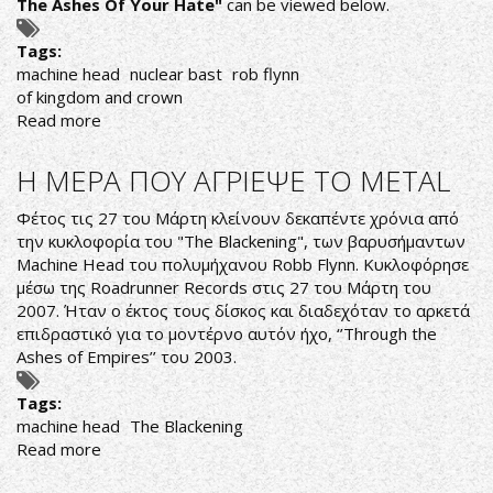
The Ashes Of Your Hate"
can be viewed below.
Tags:
machine head
nuclear bast
rob flynn
of kingdom and crown
Read more
about
MACHINE
HEAD
Η ΜΕΡΑ ΠΟΥ ΑΓΡΙΕΨΕ ΤΟ METAL
RELEASE
NEW
Φέτος τις 27 του Μάρτη κλείνουν δεκαπέντε χρόνια από
SINGLE
την κυκλοφορία του "The Blackening", των βαρυσήμαντων
OFF
Machine Head του πολυμήχανου Robb Flynn. Κυκλοφόρησε
THEIR
μέσω της Roadrunner Records στις 27 του Μάρτη του
UPCOMING
2007. Ήταν ο έκτος τους δίσκος και διαδεχόταν το αρκετά
ALBUM
επιδραστικό για το μοντέρνο αυτόν ήχο, ‘’Through the
Ashes of Empires’’ του 2003.
Tags:
machine head
The Blackening
Read more
about
Η