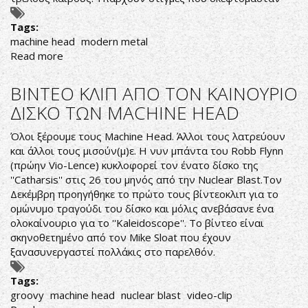
Tags:
machine head
modern metal
Read more
about
FLYNN
ΕΝΑΝΤΙΩΝ
ΒΙΝΤΕΟ ΚΛΙΠ ΑΠΟ ΤΟΝ ΚΑΙΝΟΥΡΙΟ
ΠΟΛΙΤΙΚΩΝ...
ΔΙΣΚΟ ΤΩΝ MACHINE HEAD
ΚΑΙ
ΑΛΛΑ
Όλοι ξέρουμε τους Machine Head. Άλλοι τους λατρεύουν
και άλλοι τους μισούν(μ)ε. Η νυν μπάντα του Robb Flynn
(πρώην Vio-Lence) κυκλοφορεί τον ένατο δίσκο της
''Catharsis'' στις 26 του μηνός από την Nuclear Blast.Τον
Δεκέμβρη προηγήθηκε το πρώτο τους βίντεοκλιπ για το
ομώνυμο τραγούδι του δίσκο και μόλις ανεβάσανε ένα
ολοκαίνουριο για το ''Kaleidoscope''. Το βίντεο είναι
σκηνοθετημένο από τον Mike Sloat που έχουν
ξανασυνεργαστεί πολλάκις στο παρελθόν.
Tags:
groovy
machine head
nuclear blast
video-clip