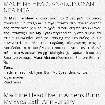
ΜΕΡΑ
MACHINE HEAD: ΑΝΑΚΟΙΝΩΣΑΝ
ΠΟΥ
ΝΕΑ ΜΕΛΗ
ΑΓΡΙΕΨΕ
ΤΟ
Οι
Machine Head
ανακοίνωσαν τα 2 νέα μέλη τα οποία
METAL
πρόκειται να παίξουν με την μπάντα στο πρώτο σκέλος
της επετειακής (για τα 25 χρόνια του ντεμπούτου δίσκου
της μπάντας
Burn My Eyes
) περιοδείας, η οποία ξεκινάει
στις 5 Οκτωβρίου από το Freiburg της Γερμανίας και θα
συνεχιστεί σε όλη την Ευρώπη, κλείνοντας στις 8
Νοεμβρίου στο Δουβλίνο. Πρόκειται για τον Πολωνό
κιθαρίστα
Waclaw “Vogg” Kieltyka
(Decapitated) και τον
Βρετανό ντράμερ
Matt Alston
(Devilment, Eastern Front).
Tags:
machine head
rob flynn
Burn My Eyes
chris kontos
logan mader
Read more
about
MACHINE
HEAD:
Machine Head Live In Athens Burn
ΑΝΑΚΟΙΝΩΣΑΝ
My Eyes 25th Anniversary
ΝΕΑ