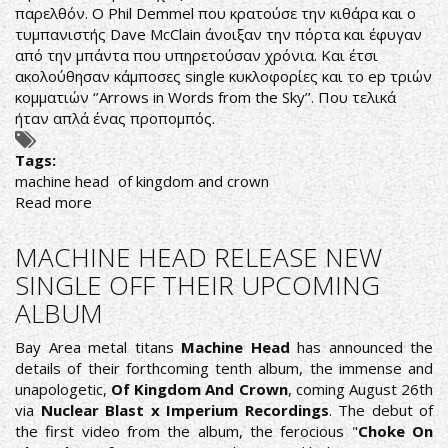
παρελθόν. O Phil Demmel που κρατούσε την κιθάρα και ο
τυμπανιστής Dave McClain άνοιξαν την πόρτα και έφυγαν
από την μπάντα που υπηρετούσαν χρόνια. Και έτσι
ακολούθησαν κάμποσες single κυκλοφορίες και το ep τριών
κομματιών ‘’Arrows in Words from the Sky’’. Που τελικά
ήταν απλά ένας προπομπός.
Tags:
machine head
of kingdom and crown
Read more
about
NEVER
SAY
MACHINE HEAD RELEASE NEW
NEVER
SINGLE OFF THEIR UPCOMING
AGAIN
ALBUM
Bay Area metal titans
Machine Head
has announced the
details of their forthcoming tenth album, the immense and
unapologetic,
Of Kingdom And Crown
, coming August 26th
via
Nuclear Blast x Imperium Recordings
. The debut of
the first video from the album, the ferocious "
Choke On