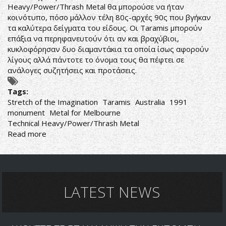
Heavy/Power/Thrash Metal θα μπορούσε να ήταν
κοινότυπο, πόσο μάλλον τέλη 80ς-αρχές 90ς που βγήκαν
τα καλύτερα δείγματα του είδους. Οι Taramis μπορούν
επάξια να περηφανευτούν ότι αν και βραχύβιοι,
κυκλοφόρησαν δυο διαμαντάκια τα οποία ίσως αφορούν
λίγους αλλά πάντοτε το όνομα τους θα πέφτει σε
ανάλογες συζητήσεις και προτάσεις.
Tags:
Stretch of the Imagination
Taramis
Australia
1991
monument
Metal for Melbourne
Technical Heavy/Power/Thrash Metal
Read more
about
Taramis-
Stretch
of
the
Imagination
LATEST NEWS