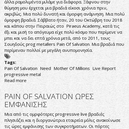
άλλα ραμολιμέντα μιλάμε για διάφορα. Ξάφνου στην
θύμηση μου έρχεται μια βραδιά είκοσι χρόνια πριν,
ακριβώς. Μια πολύ δυνατή και όμορφη ανάμνηση. Μια πολύ
όμορφη βραδιά. Σάββατο ήταν, 20 του Οκτώβρη του 2018
και κάπου στην Πειραιώς στο Piraeus Academy, κατά τις
έξι και μισή το απόγευμα είχε πολύ κόσμο που περίμενε να
μπει και να δει επτά χρόνια μετά, από το 2011, τους
Σουηδούς prog metallers Pain Of Salvation. Μια βραδιά που
περίμεναν πολλοί με μεγάλη ανυπομονησία.
Tags:
Pain Of Salvation
Need
Mother Of Millions
Live Report
progressive metal
Read more
about
Pain
Of
PAIN OF SALVATION ΩΡΕΣ
Salvation,
ΕΜΦΑΝΙΣΗΣ
Need,
Mother
Μια από τις ομρφότερες progressive live βραδιές
Of
πλησιάζει και η διοργανώτρια εταιρεία μόλις ανακοίνωσε
Millions
τις ώρες εμφάνισης των συγκροτήματων. Οι πόρτες
live