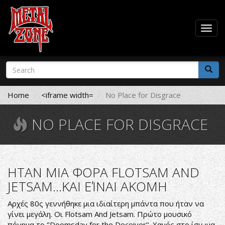
Togg
navig
Skip
Search
to
form
main
Search
content
Home
<iframe width=
No Place for Disgrace
NO PLACE FOR DISGRACE
ΗΤΑΝ ΜΙΑ ΦΟΡΑ FLOTSAM AND
JETSAM...ΚΑΙ ΕΊΝΑΙ ΑΚΟΜΗ
Αρχές 80ς γεννήθηκε μια ιδιαίτερη μπάντα που ήταν να
γίνει μεγάλη. Οι Flotsam And Jetsam. Πρώτο μουσικό
πόνημα το ‘’Doomsday for the Deceiver’’. Χαμός στο ίσιωμα.