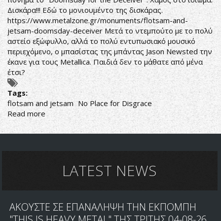
Δισκάρα!!! Εδώ το μονιουμέντο της δισκάρας.
https://www.metalzone.gr/monuments/flotsam-and-
jetsam-doomsday-deceiver
Μετά το ντεμπούτο με το πολύ
αστείο εξώφυλλο, αλλά το πολύ εντυπωσιακό μουσικό
περιεχόμενο, ο μπασίστας της μπάντας Jason Newsted την
έκανε για τους Metallica. Παιδιά δεν το μάθατε από μένα
έτσι?
Tags:
flotsam and jetsam
No Place for Disgrace
Read more
about
ΗΤΑΝ
ΜΙΑ
ΦΟΡΑ
FLOTSAM
AND
LATEST NEWS
JETSAM...ΚΑΙ
ΕΊΝΑΙ
ΑΚΟΜΗ
ΑΚΟΥΣΤΕ ΣΕ ΕΠΑΝΑΛΗΨΗ ΤΗΝ ΕΚΠΟΜΠΗ
"THIS IS HEAVY METAL" ΤΗΣ ΤΡΙΤΗΣ 04-08-26