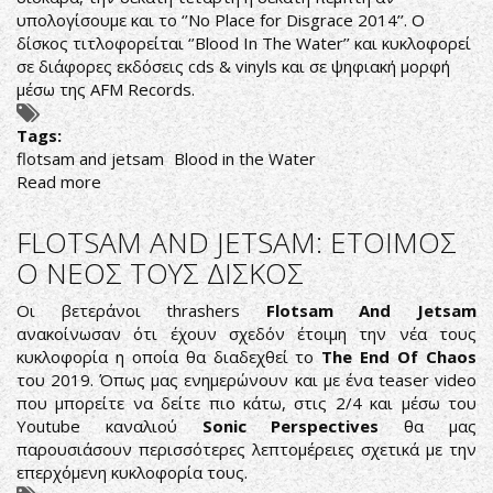
υπολογίσουμε και το ‘’No Place for Disgrace 2014’’. Ο
δίσκος τιτλοφορείται ‘’Blood In The Water’’ και κυκλοφορεί
σε διάφορες εκδόσεις cds & vinyls και σε ψηφιακή μορφή
μέσω της AFM Records.
Tags:
flotsam and jetsam
Blood in the Water
Read more
about
PURE
METAL
FLOTSAM AND JETSAM: ΕΤΟΙΜΟΣ
IN
Ο ΝΕΟΣ ΤΟΥΣ ΔΙΣΚΟΣ
THE
AIR
Οι βετεράνοι thrashers
Flotsam And Jetsam
ανακοίνωσαν ότι έχουν σχεδόν έτοιμη την νέα τους
κυκλοφορία η οποία θα διαδεχθεί το
The End Of Chaos
του 2019. Όπως μας ενημερώνουν και με ένα teaser video
που μπορείτε να δείτε πιο κάτω, στις 2/4 και μέσω του
Youtube καναλιού
Sonic Perspectives
θα μας
παρουσιάσουν περισσότερες λεπτομέρειες σχετικά με την
επερχόμενη κυκλοφορία τους.