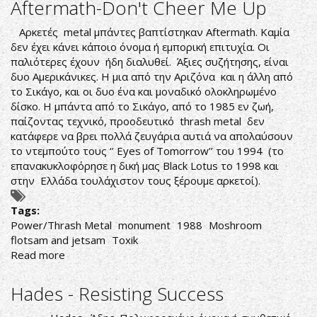
Aftermath-Don't Cheer Me Up
JETSAM:
NEO
Αρκετές metal μπάντες βαπτίστηκαν Aftermath. Καμία
VIDEO
δεν έχει κάνει κάποιο όνομα ή εμπορική επιτυχία. Οι
ΜΕ
παλιότερες έχουν ήδη διαλυθεί. Άξιες συζήτησης, είναι
ΟΛΟΚΛΗΡΗ
δυο Αμερικάνικες. Η μια από την Αριζόνα και η άλλη από
ΤΗ
το Σικάγο, και οι δυο ένα και μοναδικό ολοκληρωμένο
ΣΥΝΑΥΛΙΑ
δίσκο. Η μπάντα από το Σικάγο, από το 1985 εν ζωή,
ΣΤΗΝ
παίζοντας τεχνικό, προοδευτικό thrash metal δεν
ΙΑΠΩΝΙΑ
κατάφερε να βρει πολλά ζευγάρια αυτιά να απολαύσουν
ΤΟ
το ντεμπούτο τους ‘’ Eyes of Tomorrow’’ του 1994 (το
2006
επανακυκλοφόρησε η δική μας Black Lotus το 1998 και
στην Ελλάδα τουλάχιστον τους ξέρουμε αρκετοί).
Tags:
Power/Thrash Metal
monument
1988
Moshroom
flotsam and jetsam
Toxik
Read more
about
Aftermath-
Don't
Hades - Resisting Success
Cheer
Me