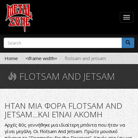
Togg
navig
Skip
Search
to
form
main
Search
content
Home
<iframe width=
flotsam and jetsam
FLOTSAM AND JETSAM
ΗΤΑΝ ΜΙΑ ΦΟΡΑ FLOTSAM AND
JETSAM...ΚΑΙ ΕΊΝΑΙ ΑΚΟΜΗ
Αρχές 80ς γεννήθηκε μια ιδιαίτερη μπάντα που ήταν να
γίνει μεγάλη. Οι Flotsam And Jetsam. Πρώτο μουσικό
πόνημα το ‘’Doomsday for the Deceiver’’. Χαμός στο ίσιωμα.