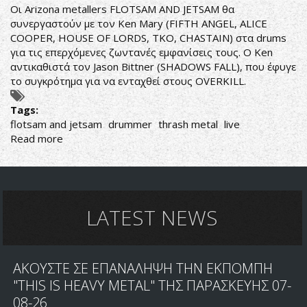
Οι Arizona metallers FLOTSAM AND JETSAM θα
συνεργαστούν με τον Ken Mary (FIFTH ANGEL, ALICE
COOPER, HOUSE OF LORDS, TKO, CHASTAIN) στα drums
για τις επερχόμενες ζωντανές εμφανίσεις τους. Ο Ken
αντικαθιστά τον Jason Bittner (SHADOWS FALL), που έφυγε
το συγκρότημα για να ενταχθεί στους OVERKILL.
Tags:
flotsam and jetsam
drummer
thrash metal
live
Read more
about
FLOTSAM
AND
JETSAM
O
DRUMMER
LATEST NEWS
KEN
MARY
ΜΑΖΙ
ΑΚΟΥΣΤΕ ΣΕ ΕΠΑΝΑΛΗΨΗ ΤΗΝ ΕΚΠΟΜΠΗ
ΤΟΥΣ
ΣΤΗΝ
"THIS IS HEAVY METAL" ΤΗΣ ΠΑΡΑΣΚΕΥΗΣ 07-
ΠΕΡΙΟΔΕΙΑ!
08-26