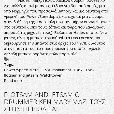
Hades. Άδης. Πολυφορεμένο όνομα ή συνθετικό
Up
για πολλές metal μπάντες. Ειδικά για δυο από αυτές, μια
από Νορβηγία που προσκυνά Bathory και μια δεύτερη από
Αμερική που Power/Speedάριζε και είχε και μια φωνάρα
στην διάθεση της, τόσο καλή που την πήραν οι Watchtower
στο δεύτερο δίσκο τους (όπως και τώρα που ξαναβάλαν
μπροστά τις μηχανές τους). Βέβαια, οι Hades από το New
Jersey, είναι η μπάντα του κιθαρίστα Dan Lorenzo που
δημιούργησε την μπάντα στις αρχές του 1978, δίνοντας
στην μπάντα του το παρατσούκλι του από το σχολείο.
Δηλαδή μπάντα σαράντα ετών παρακαλώ.
Tags:
Power/Speed Metal
U.S.A
monument
1987
Toxik
flotsam and jetsam
Watchtower
Read more
about
Hades
-
FLOTSAM AND JETSAM O
Resisting
DRUMMER KEN MARY ΜΑΖΙ ΤΟΥΣ
Success
ΣΤΗΝ ΠΕΡΙΟΔΕΙΑ!