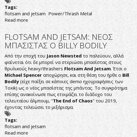
Tags:
flotsam and jetsam
Power/Thrash Metal
Read more
about
FLOTSAM
AND
FLOTSAM AND JETSAM: NEOΣ
JETSAM:
ΜΠΑΣΙΣΤΑΣ Ο ΒΙLLY BODILY
ΕΤΟΙΜΟΣ
Ο
Από την εποχή του
Jason Newsted
το παλεύουν, αλλά
ΝΕΟΣ
φαίνεται ότι δε μπορεί να στεριώσει μπασίστας στους
ΤΟΥΣ
θρυλικούς heavy/thrashers
Flotsam And Jetsam
. Έτσι ο
ΔΙΣΚΟΣ
Michael Spencer
αποχώρησε, και στη θέση του ήρθε ο
Bill
Bodily
(είχε παίξει σε κάποιες demo ηχογραφήσεις των
Toxik) ως ο νέος μπασίστας της μπάντας. Το συγκρότημα
επίσης ανακοίνωσε πως ετοιμάζει το διάδοχο του
τελευταίου άλμπουμ, "
The End of Chaos
" του 2019,
έχοντας τελειώσει το μιξάρισμα.
Tags:
flotsam and jetsam
Read more
about