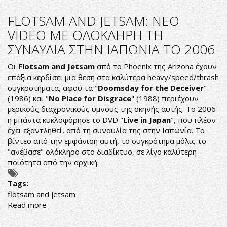
FLOTSAM
AND
FLOTSAM AND JETSAM: NEO
JETSAM:
VIDEO ΜΕ ΟΛΟΚΛΗΡΗ ΤΗ
NEOΣ
ΣΥΝΑΥΛΙΑ ΣΤΗΝ ΙΑΠΩΝΙΑ ΤΟ 2006
ΜΠΑΣΙΣΤΑΣ
Ο
Oι
Flotsam and Jetsam
από το Phoenix της Arizona έχουν
ΒΙLLY
επάξια κερδίσει μια θέση στα καλύτερα heavy/speed/thrash
BODILY
συγκροτήματα, αφού τα "
Doomsday for the Deceiver
"
(1986) και "
No Place for Disgrace
" (1988) περιέχουν
μερικούς διαχρονικούς ύμνους της σκηνής αυτής. Το 2006
η μπάντα κυκλοφόρησε το DVD "
Live in Japan
", που πλέον
έχει εξαντληθεί, από τη συναυλία της στην Ιαπωνία. Το
βίντεο από την εμφάνιση αυτή, το συγκρότημα μόλις το
"ανέβασε" ολόκληρο στο διαδίκτυο, σε λίγο καλύτερη
ποιότητα από την αρχική.
Tags:
flotsam and jetsam
Read more
about
FLOTSAM
AND