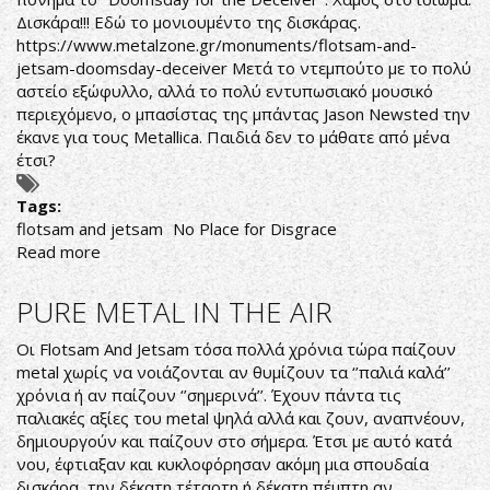
Δισκάρα!!! Εδώ το μονιουμέντο της δισκάρας.
https://www.metalzone.gr/monuments/flotsam-and-
jetsam-doomsday-deceiver
Μετά το ντεμπούτο με το πολύ
αστείο εξώφυλλο, αλλά το πολύ εντυπωσιακό μουσικό
περιεχόμενο, ο μπασίστας της μπάντας Jason Newsted την
έκανε για τους Metallica. Παιδιά δεν το μάθατε από μένα
έτσι?
Tags:
flotsam and jetsam
No Place for Disgrace
Read more
about
ΗΤΑΝ
ΜΙΑ
PURE METAL IN THE AIR
ΦΟΡΑ
FLOTSAM
Οι Flotsam And Jetsam τόσα πολλά χρόνια τώρα παίζουν
AND
metal χωρίς να νοιάζονται αν θυμίζουν τα ‘’παλιά καλά’’
JETSAM...ΚΑΙ
χρόνια ή αν παίζουν ‘’σημερινά’’. Έχουν πάντα τις
ΕΊΝΑΙ
παλιακές αξίες του metal ψηλά αλλά και ζουν, αναπνέουν,
ΑΚΟΜΗ
δημιουργούν και παίζουν στο σήμερα. Έτσι με αυτό κατά
νου, έφτιαξαν και κυκλοφόρησαν ακόμη μια σπουδαία
δισκάρα, την δέκατη τέταρτη ή δέκατη πέμπτη αν