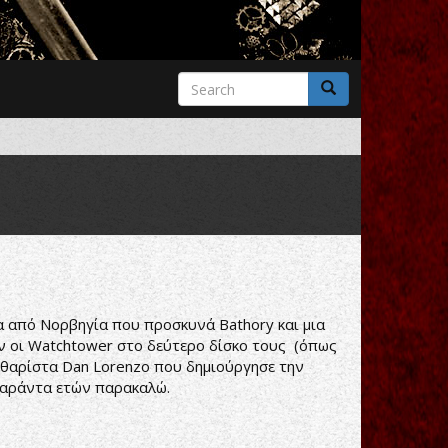
Search
form
Search
από Νορβηγία που προσκυνά Bathory και μια
αν οι Watchtower στο δεύτερο δίσκο τους (όπως
κιθαρίστα Dan Lorenzo που δημιούργησε την
σαράντα ετών παρακαλώ.