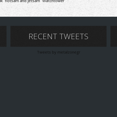
ik
flotsam and jetsam
Watchtower
RECENT TWEETS
Tweets by metalzonegr