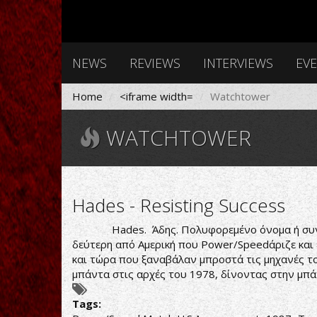
NEWS
REVIEWS
INTERVIEWS
EV
Home
<iframe width=
Watchtower
WATCHTOWER
Hades - Resisting Success
Hades. Άδης. Πολυφορεμένο όνομα ή συνθετικό
δεύτερη από Αμερική που Power/Speedάριζε και 
και τώρα που ξαναβάλαν μπροστά τις μηχανές του
μπάντα στις αρχές του 1978, δίνοντας στην μπ
Tags: