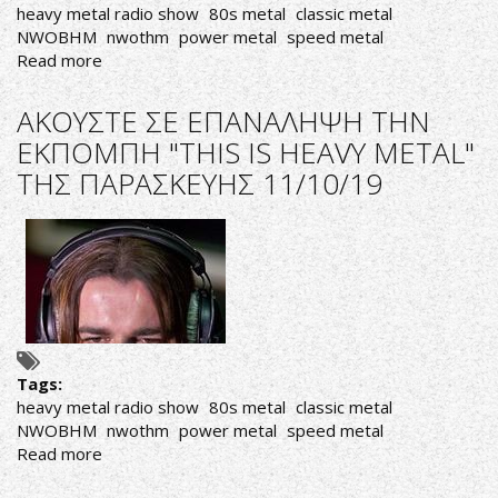
heavy metal radio show
80s metal
classic metal
NWOBHM
nwothm
power metal
speed metal
Read more
about
AΚΟΥΣΤΕ
ΣΕ
AΚΟΥΣΤΕ ΣΕ ΕΠΑΝΑΛΗΨΗ ΤΗΝ
ΕΠΑΝΑΛΗΨΗ
ΕΚΠΟΜΠΗ "THIS IS HEAVY METAL"
ΤΗΝ
ΤΗΣ ΠΑΡΑΣΚΕΥΗΣ 11/10/19
ΕΚΠΟΜΠΗ
"THIS
IS
HEAVY
METAL"
ΤΗΣ
ΤΡΙΤΗΣ
15/10/19
Tags:
heavy metal radio show
80s metal
classic metal
NWOBHM
nwothm
power metal
speed metal
Read more
about
AΚΟΥΣΤΕ