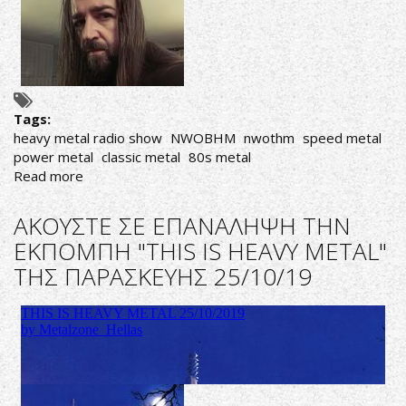
Tags:
heavy metal radio show
NWOBHM
nwothm
speed metal
power metal
classic metal
80s metal
Read more
about
AΚΟΥΣΤΕ
ΣΕ
AΚΟΥΣΤΕ ΣΕ ΕΠΑΝΑΛΗΨΗ ΤΗΝ
ΕΠΑΝΑΛΗΨΗ
ΕΚΠΟΜΠΗ "THIS IS HEAVY METAL"
ΤΗΝ
ΤΗΣ ΠΑΡΑΣΚΕΥΗΣ 25/10/19
ΕΚΠΟΜΠΗ
"THIS
IS
HEAVY
METAL"
ΤΗΣ
ΤΡΙΤΗΣ
29/10/19