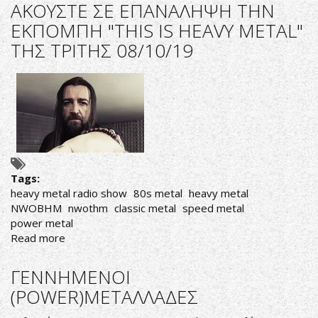
ΣΕ
AΚΟΥΣΤΕ ΣΕ ΕΠΑΝΑΛΗΨΗ ΤΗΝ
ΕΠΑΝΑΛΗΨΗ
ΕΚΠΟΜΠΗ "THIS IS HEAVY METAL"
ΤΗΝ
ΤΗΣ ΤΡΙΤΗΣ 08/10/19
ΕΚΠΟΜΠΗ
"THIS
IS
HEAVY
METAL"
ΤΗΣ
ΠΑΡΑΣΚΕΥΗΣ
11/10/19
Tags:
heavy metal radio show
80s metal
heavy metal
NWOBHM
nwothm
classic metal
speed metal
power metal
Read more
about
AΚΟΥΣΤΕ
ΣΕ
ΓΕΝΝΗΜΕΝΟΙ
ΕΠΑΝΑΛΗΨΗ
(POWER)ΜΕΤΑΛΛΑΔΕΣ
ΤΗΝ
ΕΚΠΟΜΠΗ