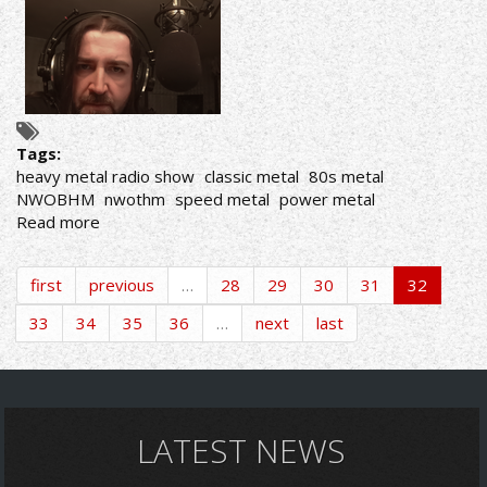
Tags:
heavy metal radio show
classic metal
80s metal
NWOBHM
nwothm
speed metal
power metal
Read more
about
AΚΟΥΣΤΕ
ΣΕ
first
previous
…
28
29
30
31
32
ΕΠΑΝΑΛΗΨΗ
ΤΗΝ
33
34
35
36
…
next
last
ΕΚΠΟΜΠΗ
"THIS
IS
HEAVY
METAL"
LATEST NEWS
ΤΗΣ
ΤΡΙΤΗΣ