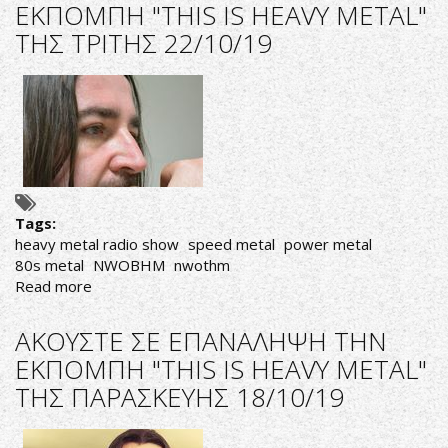
ΕΚΠΟΜΠΗ "THIS IS HEAVY METAL"
ΤΗΝ
ΤΗΣ ΤΡΙΤΗΣ 22/10/19
ΕΚΠΟΜΠΗ
"THIS
IS
HEAVY
METAL"
ΤΗΣ
ΠΑΡΑΣΚΕΥΗΣ
25/10/19
Tags:
heavy metal radio show
speed metal
power metal
80s metal
NWOBHM
nwothm
Read more
about
AΚΟΥΣΤΕ
ΣΕ
AΚΟΥΣΤΕ ΣΕ ΕΠΑΝΑΛΗΨΗ ΤΗΝ
ΕΠΑΝΑΛΗΨΗ
ΕΚΠΟΜΠΗ "THIS IS HEAVY METAL"
ΤΗΝ
ΤΗΣ ΠΑΡΑΣΚΕΥΗΣ 18/10/19
ΕΚΠΟΜΠΗ
"THIS
IS