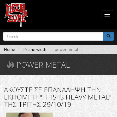
Togg
navig
Skip
Search
to
form
main
Search
content
Home
<iframe width=
power metal
POWER METAL
AΚΟΥΣΤΕ ΣΕ ΕΠΑΝΑΛΗΨΗ ΤΗΝ
ΕΚΠΟΜΠΗ "THIS IS HEAVY METAL"
ΤΗΣ ΤΡΙΤΗΣ 29/10/19