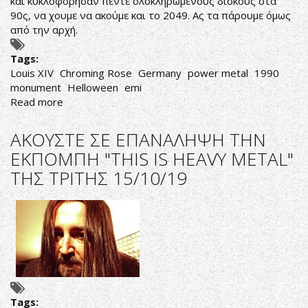
και κυκλοφόρησαν πέντε ολοκληρωμένους δίσκους στα
90ς, να χουμε να ακούμε και το 2049. Ας τα πάρουμε όμως
από την αρχή.
Tags:
Louis XIV
Chroming Rose
Germany
power metal
1990
monument
Helloween
emi
Read more
about
Chroming
Rose-
AΚΟΥΣΤΕ ΣΕ ΕΠΑΝΑΛΗΨΗ ΤΗΝ
Louis
ΕΚΠΟΜΠΗ "THIS IS HEAVY METAL"
XIV
ΤΗΣ ΤΡΙΤΗΣ 15/10/19
Tags: