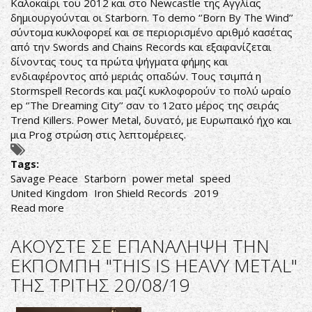
Καλοκαίρι του 2012 και στο Newcastle της Αγγλίας
"THIS
δημιουργούνται οι Starborn. Το demo ‘’Born By The Wind’’
IS
σύντομα κυκλοφορεί και σε περιορισμένο αριθμό κασέτας
HEAVY
από την Swords and Chains Records και εξαφανίζεται
METAL"
δίνοντας τους τα πρώτα ψήγματα φήμης και
ΤΗΣ
ενδιαφέροντος από μεριάς οπαδών. Τους τσιμπά η
ΤΡΙΤΗΣ
Stormspell Records και μαζί κυκλοφορούν το πολύ ωραίο
08/10/19
ep ‘’The Dreaming City’’ σαν το 12ατο μέρος της σειράς
Trend Killers. Power Metal, δυνατό, με Ευρωπαικό ήχο και
μια Prog στρώση στις λεπτομέρειες.
Tags:
Savage Peace
Starborn
power metal
speed
United Kingdom
Iron Shield Records
2019
Read more
about
ΓΕΝΝΗΜΕΝΟΙ
(POWER)ΜΕΤΑΛΛΑΔΕΣ
AΚΟΥΣΤΕ ΣΕ ΕΠΑΝΑΛΗΨΗ ΤΗΝ
ΕΚΠΟΜΠΗ "THIS IS HEAVY METAL"
ΤΗΣ ΤΡΙΤΗΣ 20/08/19