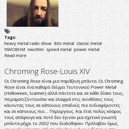
HEAVY
METAL"
ΤΗΣ
ΤΡΙΤΗΣ
22/10/19
Tags:
heavy metal radio show
80s metal
classic metal
NWOBHM
nwothm
speed metal
power metal
Read more
about
AΚΟΥΣΤΕ
ΣΕ
Chroming Rose-Louis XIV
ΕΠΑΝΑΛΗΨΗ
ΤΗΝ
Οι Chroming Rose είναι μια παράξενη μπάντα. Οι Chroming
ΕΚΠΟΜΠΗ
Rose είναι ένα καθαρό δείγμα Τευτονικού Power Metal
"THIS
(Helloween, Scanner) αλλά πάντοτε και σε κάθε δίσκο τους,
IS
πειραματιζόντουσαν και ελαφρά στις συνθέσεις τους
HEAVY
κάνοντας τους σε κάποιους οπαδούς πιο ενδιαφέροντες
METAL"
και σε κάποιους πιο…. Περίεργους. Και έτσι πολύς κόσμος
ΤΗΣ
τους απέφευγε και ποτέ δεν έγιναν μια σχετικά γνωστή
ΠΑΡΑΣΚΕΥΗΣ
μπάντα μέχρι το 2002 που διαλύθηκαν. Πρόλαβαν όμως
18/10/19