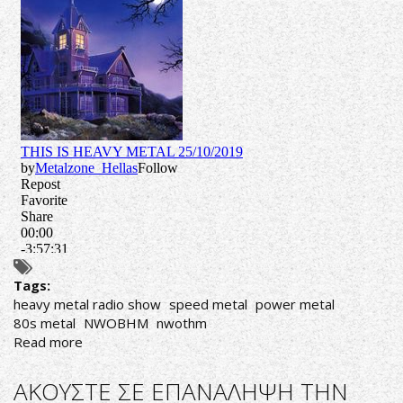
Tags:
heavy metal radio show
speed metal
power metal
80s metal
NWOBHM
nwothm
Read more
about
AΚΟΥΣΤΕ
ΣΕ
AΚΟΥΣΤΕ ΣΕ ΕΠΑΝΑΛΗΨΗ ΤΗΝ
ΕΠΑΝΑΛΗΨΗ