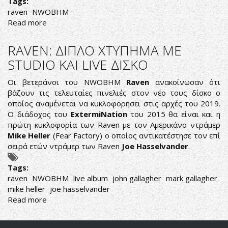
Tags:
raven
NWOBHM
Read more
about
RAVEN:
TRACKLIST
RAVEN: ΔΙΠΛΟ ΧΤΥΠΗΜΑ ΜΕ
KAI
STUDIO ΚΑΙ LIVE ΔΙΣΚΟ
EΞΩΦΥΛΛΟ
ΓΙΑ
Οι βετεράνοι του NWOBHM
Raven
ανακοίνωσαν ότι
ΤΟ
βάζουν τις τελευταίες πινελιές στον νέο τους δίσκο ο
ΝΕΟ
οποίος αναμένεται να κυκλοφορήσει στις αρχές του 2019.
LP
Ο διάδοχος του
ExtermiNation
του 2015 θα είναι και η
"METAL
πρώτη κυκλοφορία των Raven με τον Αμερικάνο ντράμερ
CITY"
Mike Heller
(Fear Factory) ο οποίος αντικατέστησε τον επί
σειρά ετών ντράμερ των Raven
Joe Hasselvander
.
Tags:
raven
NWOBHM
live album
john gallagher
mark gallagher
mike heller
joe hasselvander
Read more
about
RAVEN:
ΔΙΠΛΟ