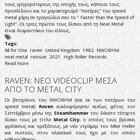
τους γρηγορότερους της εποχής τους, κάποιοι τους
προσδίδουν και το χαρακτηρισμό ‘’πατέρες’’ του speed
metal χάρη σε τραγούδια σαν το ‘’ Faster than the Speed of
Light’’. Οι τρεις πρώτοι τους δίσκοι από τη Neat Metal
είναι διαμαντάκια του είδους.
Tags:
All for One
raven
United Kingdom
1982
NWOBHM
neat metal
reissue
2021
High Roller Records
Read more
about
Raven-
All
RAVEN: ΝΕΟ VIDEOCLIP ΜΕΣΑ
for
ΑΠΟ ΤΟ METAL CITY
One
Οι βετεράνοι του NWOBHM (και εκ των πατέρων του
speed metal)
Raven
κυκλοφόρησαν αισίως φέτος τον
Σεπτέμβριο μέσω της
Steamhammer
τον δέκατο τέταρτο
δίσκο τους με τίτλο
Metal City
, ο οποίος τους βρίσκει
φρέσκους και ορεξάτους, με νέο ντράμερ τον Mike Heller
και πιστούς στον κλασσικό τους ήχο με τον οποίο
καθιερώθηκαν.