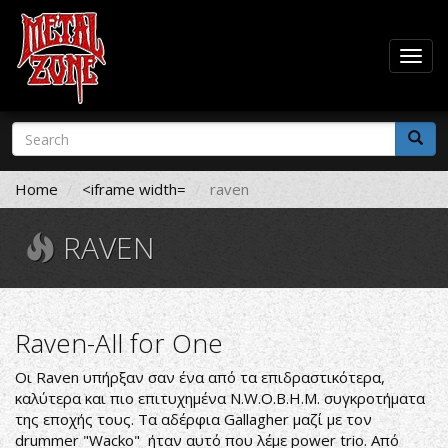
Togg
navig
Skip
Search
to
form
main
Search
content
Home
<iframe width=
raven
RAVEN
Raven-All for One
Οι Raven υπήρξαν σαν ένα από τα επιδραστικότερα,
καλύτερα και πιο επιτυχημένα N.W.O.B.H.M. συγκροτήματα
της εποχής τους. Τα αδέρφια Gallagher μαζί με τον
drummer "Wacko" ήταν αυτό που λέμε power trio. Από