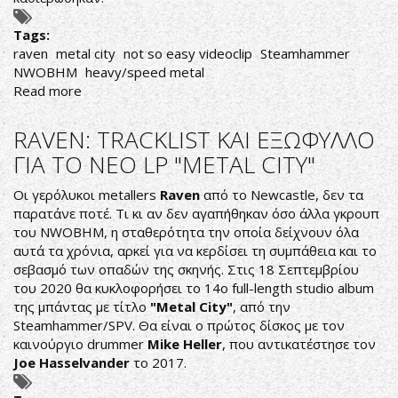
Tags:
raven
metal city
not so easy videoclip
Steamhammer
NWOBHM
heavy/speed metal
Read more
about
RAVEN:
ΝΕΟ
RAVEN: TRACKLIST KAI EΞΩΦΥΛΛΟ
VIDEOCLIP
ΓΙΑ ΤΟ ΝΕΟ LP "METAL CITY"
ΜΕΣΑ
ΑΠΟ
Oι γερόλυκοι metallers
Raven
από το Newcastle, δεν τα
ΤΟ
παρατάνε ποτέ. Τι κι αν δεν αγαπήθηκαν όσο άλλα γκρουπ
METAL
του NWOBHM, η σταθερότητα την οποία δείχνουν όλα
CITY
αυτά τα χρόνια, αρκεί για να κερδίσει τη συμπάθεια και το
σεβασμό των οπαδών της σκηνής. Στις 18 Σεπτεμβρίου
του 2020 θα κυκλοφορήσει το 14ο full-length studio album
της μπάντας με τίτλο
"Metal City"
, από την
Steamhammer/SPV. Θα είναι ο πρώτος δίσκος με τον
καινούργιο drummer
Mike Heller
, που αντικατέστησε τον
Joe Hasselvander
το 2017.