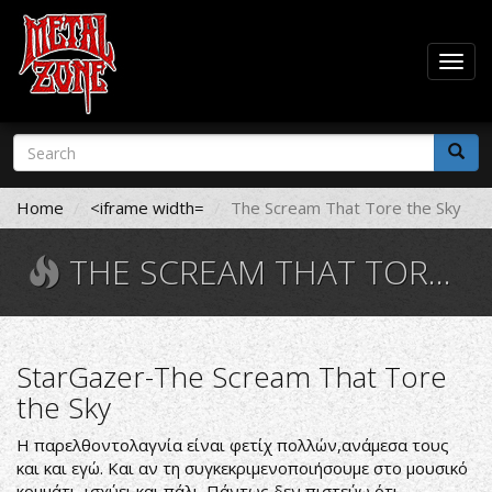
Togg
navig
Skip
Search
to
form
main
Search
content
Home
<iframe width=
The Scream That Tore the Sky
THE SCREAM THAT TORE THE SKY
StarGazer-The Scream That Tore
the Sky
Η παρελθοντολαγνία είναι φετίχ πολλών,ανάμεσα τους
και και εγώ. Και αν τη συγκεκριμενοποιήσουμε στο μουσικό
κομμάτι, ισχύει και πάλι. Πάντως δεν πιστεύω ότι