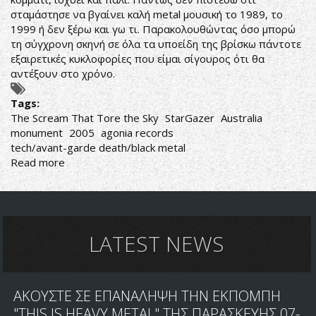
σταμάστησε να βγαίνει καλή metal μουσική το 1989, το
1999 ή δεν ξέρω και γω τι. Παρακολουθώντας όσο μπορώ
τη σύγχρονη σκηνή σε όλα τα υποείδη της βρίσκω πάντοτε
εξαιρετικές κυκλοφορίες που είμαι σίγουρος ότι θα
αντέξουν στο χρόνο.
Tags:
The Scream That Tore the Sky
StarGazer
Australia
monument
2005
agonia records
tech/avant-garde death/black metal
Read more
about
StarGazer-
The
Scream
That
Tore
LATEST NEWS
the
Sky
ΑΚΟΥΣΤΕ ΣΕ ΕΠΑΝΑΛΗΨΗ ΤΗΝ ΕΚΠΟΜΠΗ
"THIS IS HEAVY METAL" ΤΗΣ ΠΑΡΑΣΚΕΥΗΣ 07-