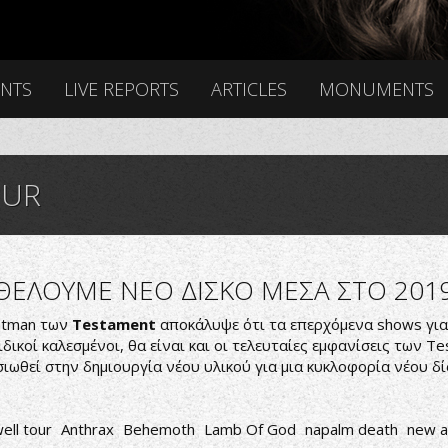
ENTS
LIVE REPORTS
ARTICLES
MONUMENTS
OUR
 ΘΕΛΟΥΜΕ ΝΕΟ ΔΙΣΚΟ ΜΕΣΑ ΣΤΟ 201
ontman των
Testament
αποκάλυψε ότι τα επερχόμενα shows για
ειδικοί καλεσμένοι, θα είναι και οι τελευταίες εμφανίσεις των
ιωθεί στην δημιουργία νέου υλικού για μια κυκλοφορία νέου δί
ell tour
Anthrax
Behemoth
Lamb Of God
napalm death
new a