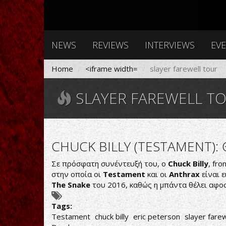
NEWS
REVIEWS
INTERVIEWS
EV
Home
<iframe width=
slayer farewell tour
SLAYER FAREWELL T
CHUCK BILLY (TESTAMENT):
Σε πρόσφατη συνέντευξή του, ο
Chuck Billy
, fr
στην οποία οι
Testament
και οι
Anthrax
είναι 
The Snake
του 2016, καθώς η μπάντα θέλει αφοσ
Tags:
Testament
chuck billy
eric peterson
slayer farew