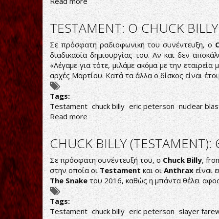
Read more
about
CHUCK
BILLY:
TESTAMENT: Ο CHUCK BILLY
ΘΕΤΙΚΟΣ
ΣΤΟΝ
Σε πρόσφατη ραδιοφωνική του συνέντευξη, ο
C
ΚΟΡΩΝΟΪΟ
διαδικασία δημιουργίας του. Αν και δεν αποκάλ
Ο
«Λέγαμε για τότε, μιλάμε ακόμα με την εταιρεία 
ΤΡΑΓΟΥΔΙΣΤΗΣ
αρχές Μαρτίου. Κατά τα άλλα ο δίσκος είναι έτοι
ΤΩΝ
TESTAMENT
Tags:
Testament
chuck billy
eric peterson
nuclear blas
Read more
about
TESTAMENT:
Ο
CHUCK BILLY (TESTAMENT):
CHUCK
BILLY
Σε πρόσφατη συνέντευξή του, ο
Chuck Billy
, fr
ΜΙΛΑΕΙ
στην οποία οι
Testament
και οι
Anthrax
είναι 
ΓΙΑ
The Snake
του 2016, καθώς η μπάντα θέλει αφοσ
ΤΟΝ
ΝΕΟ
Tags:
ΔΙΣΚΟ
Testament
chuck billy
eric peterson
slayer farew