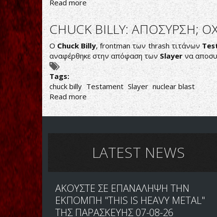
ΤΟΥΣ
Read more
about
CHUCK
BILLY
CHUCK BILLY: ΑΠΟΣΥΡΣΗ; Ο
(TESTAMENT):
ΘΕΛΟΥΜΕ
Ο
Chuck Billy
, frontman των thrash τιτάνων
Tes
ΝΕΟ
αναφέρθηκε στην απόφαση των
Slayer
να αποσυ
ΔΙΣΚΟ
ΜΕΣΑ
Tags:
ΣΤΟ
chuck billy
Testament
Slayer
nuclear blast
2019
Read more
about
CHUCK
BILLY:
ΑΠΟΣΥΡΣΗ;
ΟΧΙ
ΑΚΟΜΑ
LATEST NEWS
ΑΚΟΥΣΤΕ ΣΕ ΕΠΑΝΑΛΗΨΗ ΤΗΝ
ΕΚΠΟΜΠΗ "THIS IS HEAVY METAL"
ΤΗΣ ΠΑΡΑΣΚΕΥΗΣ 07-08-26