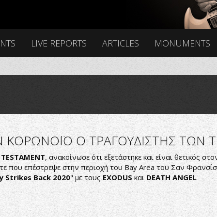
ENTS
LIVE REPORTS
ARTICLES
MONUMENTS
ΟΝ ΚΟΡΩΝΟΪΟ Ο ΤΡΑΓΟΥΔΙΣΤΗΣ ΤΩΝ 
ν
TESTAMENT
, ανακοίνωσε ότι εξετάστηκε και είναι θετικός στ
τότε που επέστρεψε στην περιοχή του Bay Area του Σαν Φρανσί
y Strikes Back 2020
" με τους
EXODUS
και
DEATH ANGEL
.