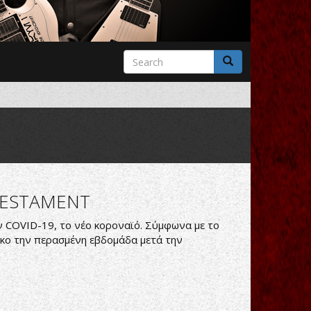
Search
form
Search
TESTAMENT
ον COVID-19, το νέο κοροναϊό. Σύμφωνα με το
σκο την περασμένη εβδομάδα μετά την