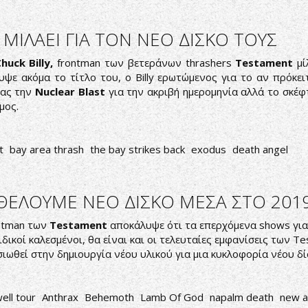
 ΜΙΛΑΕΙ ΓΙΑ ΤΟΝ ΝΕΟ ΔΙΣΚΟ ΤΟΥΣ
huck Billy,
frontman των βετεράνων thrashers
Testament
μί
υψε ακόμα το τίτλο του, ο Billy ερωτώμενος για το αν πρόκει
μας την
Nuclear Blast
για την ακριβή ημερομηνία αλλά το σκέ
μος.
t
bay area thrash
the bay strikes back
exodus
death angel
 ΘΕΛΟΥΜΕ ΝΕΟ ΔΙΣΚΟ ΜΕΣΑ ΣΤΟ 201
ontman των
Testament
αποκάλυψε ότι τα επερχόμενα shows για
ειδικοί καλεσμένοι, θα είναι και οι τελευταίες εμφανίσεις των
ιωθεί στην δημιουργία νέου υλικού για μια κυκλοφορία νέου δί
ell tour
Anthrax
Behemoth
Lamb Of God
napalm death
new a