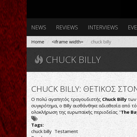
NEWS
REVIEWS
INTERVIEWS
EV
Home
<iframe width=
chuck billy
CHUCK BILLY
CHUCK BILLY: ΘΕΤΙΚΟΣ ΣΤ
Ο πολύ αγαπητός τραγουδιστής
Chuck Billy
τω
συγκρότημα, ο Billy αισθάνθηκε αδιαθεσία από 
ολοκλήρωση της ευρωπαϊκής περιοδείας "
The Ba
Tags:
chuck billy
Testament