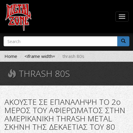
Togg
navig
Skip
Search
to
form
main
Search
content
Home
<iframe width=
thrash 80s
THRASH 80S
ΑΚΟΥΣΤΕ ΣΕ ΕΠΑΝΑΛΗΨΗ ΤΟ 2ο
ΜΕΡΟΣ ΤΟΥ ΑΦΙΕΡΩΜΑΤΟΣ ΣΤHN
ΑΜΕΡΙΚΑΝΙΚH THRASH METAL
ΣΚΗΝΗ ΤΗΣ ΔΕΚΑΕΤΙΑΣ ΤΟΥ 80