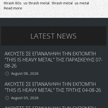
thrash 80s
us thrash metal
thrash metal
us metal
Read more
about
ΑΚΟΥΣΤΕ
ΣΕ
ΕΠΑΝΑΛΗΨΗ
ΤΟ
2ο
LATEST NEWS
ΜΕΡΟΣ
ΤΟΥ
ΑΦΙΕΡΩΜΑΤΟΣ
ΑΚΟΥΣΤΕ ΣΕ ΕΠΑΝΑΛΗΨΗ ΤΗΝ ΕΚΠΟΜΠΗ
ΣΤHN
ΑΜΕΡΙΚΑΝΙΚH
"THIS IS HEAVY METAL" ΤΗΣ ΠΑΡΑΣΚΕΥΗΣ 07-
THRASH
08-26
METAL
August 08, 2026
ΣΚΗΝΗ
ΤΗΣ
ΑΚΟΥΣΤΕ ΣΕ ΕΠΑΝΑΛΗΨΗ ΤΗΝ ΕΚΠΟΜΠΗ
ΔΕΚΑΕΤΙΑΣ
ΤΟΥ
"THIS IS HEAVY METAL" ΤΗΣ ΤΡΙΤΗΣ 04-08-26
80
August 05, 2026