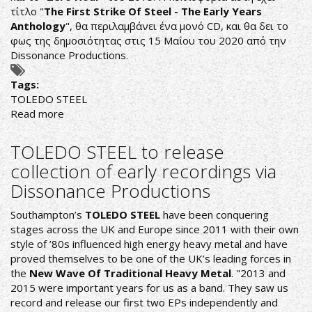
τίτλο "
The First Strike Of Steel - The Early Years
lyric
Anthology
", θα περιλαμβάνει ένα μονό CD, και θα δει το
video
φως της δημοσιότητας στις 15 Μαΐου του 2020 από την
Dissonance Productions.
Tags:
TOLEDO STEEL
Read more
about
TOLEDO
STEEL:
TOLEDO STEEL to release
ΞΑΝΑΚΥΚΛΟΦΟΡΟΥΝ
collection of early recordings via
ΤΑ
Dissonance Productions
ΔΥΟ
ΠΡΩΤΑ
Southampton’s
TOLEDO STEEL
have been conquering
ΕΡ
stages across the UK and Europe since 2011 with their own
style of ’80s influenced high energy heavy metal and have
proved themselves to be one of the UK’s leading forces in
the
New Wave Of Traditional Heavy Metal
. "2013 and
2015 were important years for us as a band. They saw us
record and release our first two EPs independently and