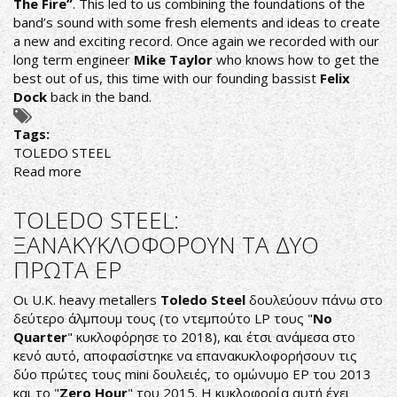
The Fire”
. This led to us combining the foundations of the
band’s sound with some fresh elements and ideas to create
a new and exciting record. Once again we recorded with our
long term engineer
Mike Taylor
who knows how to get the
best out of us, this time with our founding bassist
Felix
Dock
back in the band.
Tags:
TOLEDO STEEL
Read more
about
TOLEDO
STEEL
TOLEDO STEEL:
announce
ΞΑΝΑΚΥΚΛΟΦΟΡΟΥΝ ΤΑ ΔΥΟ
second
ΠΡΩΤΑ ΕΡ
studio
album
Οι U.K. heavy metallers
Toledo Steel
δουλεύουν πάνω στο
"Heading
δεύτερο άλμπουμ τους (το ντεμπούτο LP τους "
No
For
Quarter
" κυκλοφόρησε το 2018), και έτσι ανάμεσα στο
The
κενό αυτό, αποφασίστηκε να επανακυκλοφορήσουν τις
Fire",
δύο πρώτες τους mini δουλειές, το ομώνυμο ΕΡ του 2013
release
και το "
Zero Hour
" του 2015. Η κυκλοφορία αυτή έχει
new