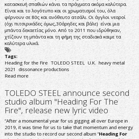
κατασκευή σπαθιών κάνει τα πράγματα ακόμα καλύτερα.
Είναι και το λογότυπο και οι χρωματισμοί του, όλα
φέρνουν σε 80ς και ανόθευτο ατσάλι. Οι άγγλοι νεαροί
(όχι πιτσιρικάδες όμως,30άρηδες και βάλε) είναι μια
μπάντα δεκαετίας μόνο. Από το 2011 που ιδρύθηκαν,
χτίζουν τη μπάντα και τη φήμη της σταδιακά καιμε τα
καλύτερα υλικά.
Tags:
Heading for the Fire
TOLEDO STEEL
U.K.
heavy metal
2021
dissonance productions
Read more
about
Toledo
Steel-
TOLEDO STEEL announce second
Heading
studio album "Heading For The
for
Fire", release new lyric video
the
Fire
“After a monumental year for us gigging all over Europe in
2019, it was time for us to take that momentum and energy
into the studio to record our second album “
Heading For