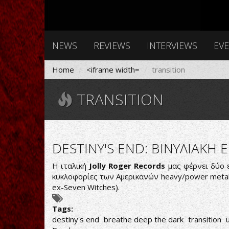
NEWS
REVIEWS
INTERVIEWS
EV
Home
<iframe width=
transition
TRANSITION
DESTINY'S END: ΒΙΝΥΛΙΑΚΗ
Η ιταλική
Jolly Roger Records
μας φέρνει δύο ε
κυκλοφορίες των Αμερικανών heavy/power meta
ex-Seven Witches).
Tags:
destiny's end
breathe deep the dark
transition