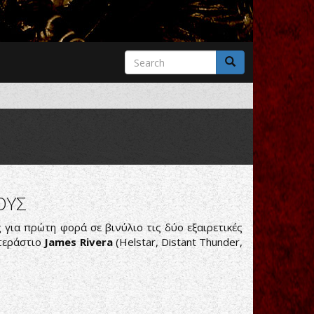
Search
form
Search
ΟΥΣ
για πρώτη φορά σε βινύλιο τις δύο εξαιρετικές
τεράστιο
James Rivera
(Helstar, Distant Thunder,