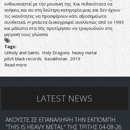
ενθουσιαστεί με την μουσική της. Και πιθανότατα να
ανήκεις και συ στη δεύτερη κατηγορία μιας και δεν έχουν
τις ικανότητες να προσφέρουν κάτι αξιοσημείωτο
συνθετικά. Η μπάντα δισκογραφεί ανελλιπώς από το 1995
και μάλιστα στα 00ς προτίμησαν να τραγουδούν στη
μητρική τους γλώσσα.
Tags:
Unholy and Saints
Holy Dragons
heavy metal
pitch black records
Kazakhstan
2019
Read more
about
ΧΙΛΙΟΙ
ΔΙΣΚΟΙ,
ΟΛΟΙ
ΑΝΟΥΣΙΟΙ
LATEST NEWS
ΑΚΟΥΣΤΕ ΣΕ ΕΠΑΝΑΛΗΨΗ ΤΗΝ ΕΚΠΟΜΠΗ
"THIS IS HEAVY METAL" ΤΗΣ ΤΡΙΤΗΣ 04-08-26