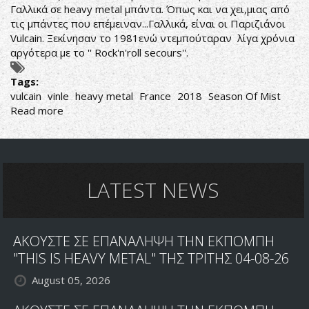
Γαλλικά σε heavy metal μπάντα. Όπως και να χει,μιας από
τις μπάντες που επέμειναν...Γαλλικά, είναι οι Παριζιάνοι
Vulcain. Ξεκίνησαν το 1981ενώ ντεμπούταραν λίγα χρόνια
αργότερα με το '' Rock'n'roll secours''.
Tags:
vulcain
vinle
heavy metal
France
2018
Season Of Mist
Read more
about
ΒΙΝΥΛΙΟ
ΜΕΧΡΙ
ΤΕΛΟΥΣ
LATEST NEWS
ΑΚΟΥΣΤΕ ΣΕ ΕΠΑΝΑΛΗΨΗ ΤΗΝ ΕΚΠΟΜΠΗ
"THIS IS HEAVY METAL" ΤΗΣ ΤΡΙΤΗΣ 04-08-26
August 05, 2026