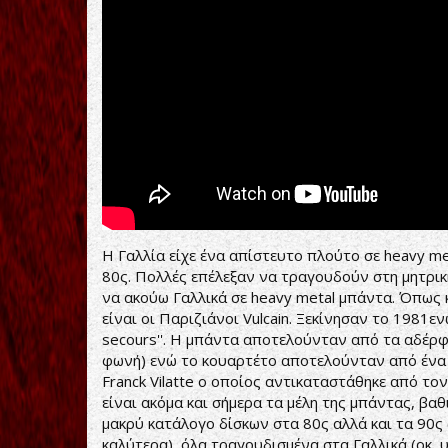
Η Γαλλία είχε ένα απίστευτο πλούτο σε heavy me
80ς. Πολλές επέλεξαν να τραγουδούν στη μητρικ
να ακούω Γαλλικά σε heavy metal μπάντα. Όπως κα
είναι οι Παριζιάνοι Vulcain. Ξεκίνησαν το 1981εν
secours''. Η μπάντα αποτελούνταν από τα αδέρφι
φωνή) ενώ το κουαρτέτο αποτελούνταν από ένα δ
Franck Vilatte ο οποίος αντικαταστάθηκε από τον
είναι ακόμα και σήμερα τα μέλη της μπάντας, βαθ
μακρύ κατάλογο δίσκων στα 80ς αλλά και τα 90ς 
καλύτερα), όλα τραγουδισμένα στα Γαλλικά (οκ, υ