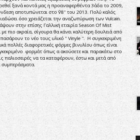
βρεθεί ξανά κοντά μας η προαναφερθέντα 3άδα το 2009,
δεση αποτυπώνεται στο ΄΄V8'' του 2013. Πολύ καλός
διαδώσει όσο χρειάζεται την αναζωπύρωση των Vulcain.
ουν στην επίσης Γαλλική εταιρία Season Of Mist
αι με πιο ακραία, σίγουρα θα κάνει καλύτερη δουλειά από
ασάρουν το νέο τους υλικό '' Vinyle ''. Η συγκεκριμένη
υσικά πολλές διαφορετικές φόρμες βινυλίου όπως είναι
υγκεκριμένο φορμάτ όπως α ακούσετε και παρακάτω στο
ις παλιοσειρές να τα καταφέρουν, έστω και μετά από
α συμπεράσματα.