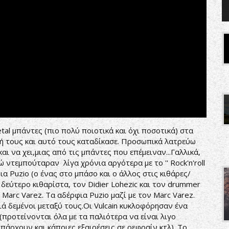
tal μπάντες (πιο πολύ ποιοτικά και όχι ποσοτικά) στα
ή τους και αυτό τους καταδίκασε. Προσωπικά λατρεύω
ι να χει,μιας από τις μπάντες που επέμειναν...Γαλλικά,
ώ ντεμπούταραν λίγα χρόνια αργότερα με το '' Rock'n'roll
α Puzio (ο ένας στο μπάσο και ο άλλος στις κιθάρες/
εύτερο κιθαρίστα, τον Didier Lohezic και τον drummer
 Marc Varez. Τα αδέρφια Puzio μαζί με τον Marc Varez.
ιά δεμένοι μεταξύ τους.Οι Vulcain κυκλοφόρησαν ένα
(προτείνονται όλα με τα παλιότερα να είναι λιγο
πάρχουν και κάποιες εξαιρέσεις σε ρεφραίν κτλ). Το