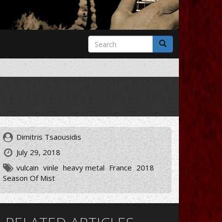
Search
form
Search
Dimitris Tsaousidis
July 29, 2018
vulcain
vinle
heavy metal
France
2018
Season Of Mist