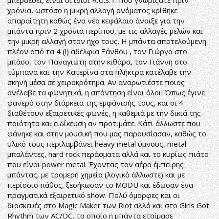
μπερδεύει, είναι οι ίδιοι R.U.S.T. που γνωρίζατε πριν
χρόνια, ωστόσο η μικρή αλλαγή ονόματος κρίθηκε
απαραίτητη καθώς ένα νέο κεφάλαιο άνοιξε για την
μπάντα πριν 2 χρόνια περίπου, με τις αλλαγές μελών και
την μικρή αλλαγή στον ήχο τους. Η μπάντα αποτελούμενη
πλέον από τα 4 (!) αδέλφια Ξάνθου , τον Γιώργο στο
μπάσο, τον Παναγιώτη στην κιθάρα, τον Γιάννη στο
τύμπανα και την Κατερίνα στα πλήκτρα κατέλαβε την
σκηνή μέσα σε χειροκρότημα. Αν αναρωτιέστε ποιος
ανέλαβε τα φωνητικά, η απάντηση είναι όλοι! Όπως έγινε
φανερό στην διάρκεια της εμφάνισής τους, και οι 4
διαθέτουν εξαιρετικές φωνές, η καθεμιά με την δικιά της
ποιότητα και ειδίκευση αν προτιμάτε. Κάτι άλλωστε που
φάνηκε και στην μουσική που μας παρουσίασαν, καθώς το
υλικό τους περιλαμβάνει heavy metal ύμνους, metal
μπαλάντες, hard rock περάσματα αλλά και το κυρίως πιάτο
που είναι power metal. Έχοντας τον αέρα έμπειρης
μπάντας, με τρομερή χημεία (λογικό άλλωστε) και με
περίσσιο πάθος, ξεσήκωσαν το MODU και έδωσαν ένα
πραγματικά εξαιρετικό show. Πολύ όμορφες και οι
διασκευές στο Magic Maker των Riot αλλά και στο Girls Got
Rhythm των AC/DC, το οποίο η μπάντα ετοίμασε