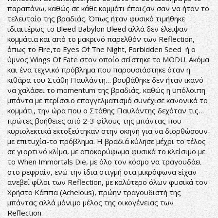
παραπάνω, καθώς σε κάθε κομμάτι έπαιζαν σαν να ήταν το
τελευταίο της βραδιάς. Όπως ήταν φυσικό τιμήθηκε
ιδιαιτέρως το Bleed Babylon Bleed αλλά δεν έλειψαν
κομμάτια και από το μακρινό παρελθόν των Reflection,
όπως το Fire,το Eyes Of The Night, Forbidden Seed ή ο
ύμνος Wings Of Fate στον οποίο σείστηκε το MODU. Ακόμα
και ένα τεχνικό πρόβλημα που παρουσιάστηκε όταν η
κιθάρα του Στάθη Παυλάντη… βουβάθηκε δεν ήταν ικανό
να χαλάσει το momentum της βραδιάς, καθώς η υπόλοιπη
μπάντα με περίσσιο επαγγελματισμό συνέχισε κανονικά το
κομμάτι, την ώρα που ο Στάθης Παυλάντης δεχόταν τις…
πρώτες βοήθειες από 2-3 φίλους της μπάντας που
κυριολεκτικά εκτοξεύτηκαν στην σκηνή για να διορθώσουν-
με επιτυχία-το πρόβλημα. Η βραδιά κύλησε μέχρι το τέλος
σε γιορτινό κλίμα, με αποκορύφωμα φυσικά το κλείσιμο με
το When Immortals Die, με όλο τον κόσμο να τραγουδάει
στο ρεφραίν, ενώ την ίδια στιγμή στα μικρόφωνα είχαν
ανεβεί φίλοι των Reflection, με καλύτερο όλων φυσικά τον
Χρήστο Κάππα (Achelous), πρώην τραγουδιστή της
μπάντας αλλά μόνιμο μέλος της οικογένειας των
Reflection.