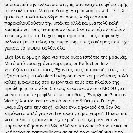
ουσιαστικά την τελευταία στιγμή, σαν ελάχιστο φόρο τιμής
στον εκλιπόντα Malcom Young. Η εμφάνιση των R.U.S.T. X
ήταν ένα πολύ καλό δώρο σε όσους γνώριζαν και
παρακολουθούσαν την μπάντα αλλά και μια πολύ καλή
ευκαιρία να τους αγαπήσουν όσοι δεν τους είχαν υπόψιν
τους μέχρι τώρα. Το χειροκρότημα που τους επιφύλαξε
άλλωστε με το τέλος της εμφάνισής τους ο κόσμος που είχε
γεμίσει το MODU τα λέει όλα.
Είχε έρθει όμως η ώρα για τους οικοδεσπότες της βραδιάς.
Μετά από τόσα χρόνια καριέρας οι Reflection δεν
χρειάζονται συστάσεις. Έχοντας στις αποσκευές τους το
εξαιρετικό φετινό Bleed Babylon Bleed και με κάποιες πολύ
καλές εμφανίσεις στο ενεργητικό τους στo πλαίσιo της
προώθησης του νέου δίσκου, επέστρεψαν στο MODU για
να γιορτάσουν με φίλους και οπαδούς. Έναρξη με Glorious
Victory λοιπόν και το κοινό να συνοδεύει τον Γιώργο
Θωμαΐδη από την αρχή, καθώς έγινε φανερό ότι δεν θα
επρόκειτο απλά για ένα live αλλά για μια γιορτή. Παλιοί και
νέοι φίλοι της μπάντας είχαν μαζευτεί όχι μόνο για να
παρακολουθήσουν απλώς αλλά για να διασκεδάσουν και οι
Reflection ανταποκρίθηκαν σε αυτό το συναίσθημα με το