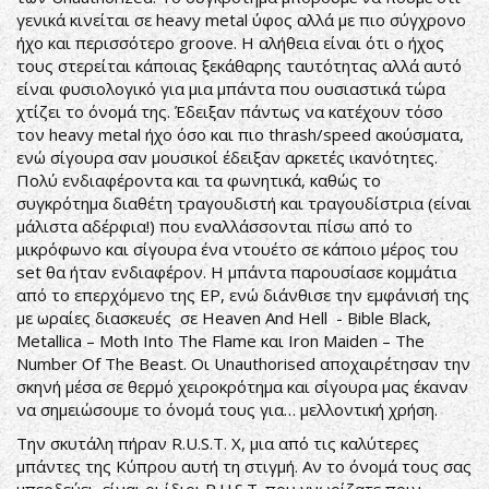
γενικά κινείται σε heavy metal ύφος αλλά με πιο σύγχρονο
ήχο και περισσότερο groove. Η αλήθεια είναι ότι ο ήχος
τους στερείται κάποιας ξεκάθαρης ταυτότητας αλλά αυτό
είναι φυσιολογικό για μια μπάντα που ουσιαστικά τώρα
χτίζει το όνομά της. Έδειξαν πάντως να κατέχουν τόσο
τον heavy metal ήχο όσο και πιο thrash/speed ακούσματα,
ενώ σίγουρα σαν μουσικοί έδειξαν αρκετές ικανότητες.
Πολύ ενδιαφέροντα και τα φωνητικά, καθώς το
συγκρότημα διαθέτη τραγουδιστή και τραγουδίστρια (είναι
μάλιστα αδέρφια!) που εναλλάσσονται πίσω από το
μικρόφωνο και σίγουρα ένα ντουέτο σε κάποιο μέρος του
set θα ήταν ενδιαφέρον. Η μπάντα παρουσίασε κομμάτια
από το επερχόμενο της EP, ενώ διάνθισε την εμφάνισή της
με ωραίες διασκευές σε Heaven And Hell - Bible Black,
Metallica – Moth Into The Flame και Iron Maiden – The
Number Of The Beast. Οι Unauthorised αποχαιρέτησαν την
σκηνή μέσα σε θερμό χειροκρότημα και σίγουρα μας έκαναν
να σημειώσουμε το όνομά τους για… μελλοντική χρήση.
Την σκυτάλη πήραν R.U.S.T. X, μια από τις καλύτερες
μπάντες της Κύπρου αυτή τη στιγμή. Αν το όνομά τους σας