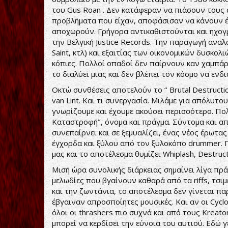
του Gus Roan . Δεν κατάφεραν να πιάσουν τους 
προβλήματα που είχαν, αποφάσισαν να κάνουν έν
αποχωρούν. Γρήγορα αντικαθιστούνται και ηχογρα
την Βελγική Justice Records. Την παραγωγή αναλα
Saint, κτλ) και εξαιτίας των οικονομικών δυσκολι
κόπιες. Πολλοί οπαδοί δεν παίρνουν καν χαμπάρ
το διαλύει μιας και δεν βλέπει τον κόσμο να ενδ
Οκτώ συνθέσεις αποτελούν το ‘’ Brutal Destructi
van Lint. Και τι συνεργασία. Μιλάμε για απόλυτ
γνωρίζουμε και έχουμε ακούσει περισσότερο. Πολε
Καταστροφή’’, όνομα και πράγμα. Σύντομα και απ
συνεπαίρνει και σε ξεμυαλίζει, ένας νέος έρωτας
έγχορδα και ξύλου από τον ξυλοκόπο drummer. 
μας και το αποτέλεσμα θυμίζει Whiplash, Destruc
Μισή ώρα συνολικής διάρκειας σημαίνει λίγα πρ
μελωδίες που βγαίνουν καθαρά από τα riffs, τσι
και την ζωντάνια, το αποτέλεσμα δεν γίνεται παρ
έβγαιναν απροσποίητες μουσικές. Και αν οι Cyc
όλοι οι thrashers πιο συχνά και από τους Kreat
μπορεί να κερδίσει την εύνοια του αυτιού. Εδώ 