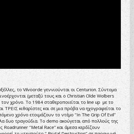
ξέλλες, το Vilvoorde γεννιούνται οι Centurion. Σύντομα
νοέρχονται (μεταξύ τους και ο Christian Olde Wolbers
ε τον χρόνο. Το 1984 σταθεροποιείται το line up με το
ι ΤΡΕΙΣ κιθαρίστες και σε μια πρόβα να ηχογραφείται το
ενο χρόνο ετοιμάζουν το ντέμο ‘’In The Grip Of Evil’’
λλα δυο τραγούδια. Το demo ακούγεται από πολλούς της
 Roadrunner ‘’Metal Race’’ και άμεσα κερδίζουν
φορεί το ντεμπούτο ‘’ Brutal Destruction’’ σε παραγωγή