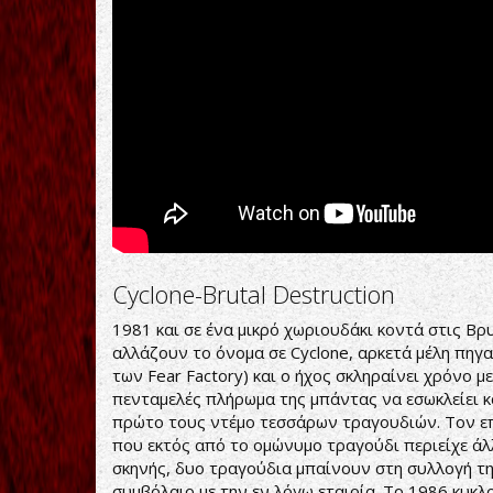
Cyclone-Brutal Destruction
1981 και σε ένα μικρό χωριουδάκι κοντά στις Βρυ
αλλάζουν το όνομα σε Cyclone, αρκετά μέλη πηγαι
των Fear Factory) και ο ήχος σκληραίνει χρόνο μ
πενταμελές πλήρωμα της μπάντας να εσωκλείει κα
πρώτο τους ντέμο τεσσάρων τραγουδιών. Τον επόμ
που εκτός από το ομώνυμο τραγούδι περιείχε ά
σκηνής, δυο τραγούδια μπαίνουν στη συλλογή της
συμβόλαιο με την εν λόγω εταιρία. Το 1986 κυκλο