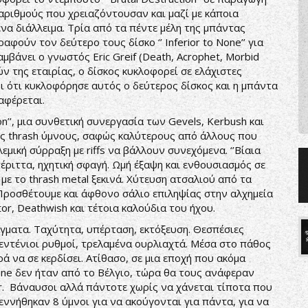
αριθμούς που χρειαζόντουσαν και μαζί με κάποια
α διάλλειμα. Τρία από τα πέντε μέλη της μπάντας
φούν τον δεύτερο τους δίσκο ‘’ Inferior to None’’ για
μβάνει ο γνωστός Eric Greif (Death, Acrophet, Morbid
ών της εταιρίας, ο δίσκος κυκλοφορεί σε ελάχιστες
ι ότι κυκλοφόρησε αυτός ο δεύτερος δίσκος και η μπάντα
ιαφέρεται.
on’’, μια συνθετική συνεργασία των Gevels, Kerbush και
ους thrash ύμνους, σαφώς καλύτερους από άλλους που
μική σύρραξη με riffs να βάλλουν συνεχόμενα. ‘’Βίαια
έριττα, ηχητική σφαγή. Ωμή έξαψη και ενθουσιασμός σε
 με το thrash metal ξεκινά. Χύτευση ατσαλιού από τα
Προσθέτουμε και άφθονο σάλιο επιληψίας στην αλχημεία
tor, Deathwish και τέτοια καλούδια του ήχου.
άγματα. Ταχύτητα, υπέρταση, εκτόξευση. Θεσπέσιες
μεντένιοι ρυθμοί, τρελαμένα ουρλιαχτά. Μέσα στο πάθος
ά να σε κερδίσει. Ατίθασο, σε μια εποχή που ακόμα
lone δεν ήταν από το Βέλγιο, τώρα θα τους ανάφεραν
or. Βάναυσοι αλλά πάντοτε χωρίς να χάνεται τίποτα που
γεννήθηκαν 8 ύμνοι για να ακούγονται για πάντα, για να