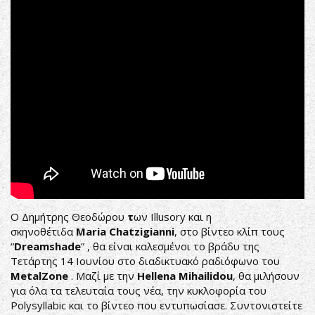
Video]
(7hard/7us)
Ο Δημήτρης Θεοδώρου
τ
ων Illusory και η
σκηνοθέτιδα
Maria Chatzigianni
, στο βίντεο κλίπ τους
“
Dreamshade
” , θα είναι καλεσμένοι το βράδυ της
Τετάρτης 14 Ιουνίου στο διαδικτυακό ραδιόφωνο του
MetalZone
. Μαζί με την
Hellena Mihailidou
, θα μιλήσουν
για όλα τα τελευταία τους νέα, την κυκλοφορία του
Polysyllabic και το βίντεο που εντυπωσίασε. Συντονιστείτε