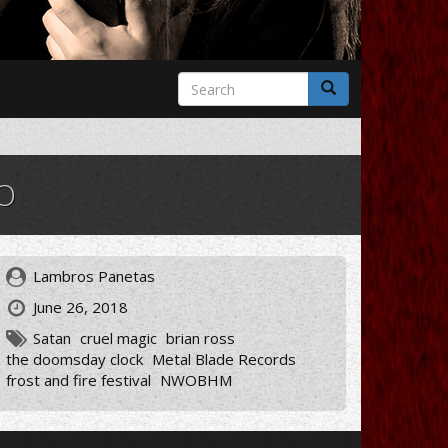
Search
form
Search
Ο
Lambros Panetas
June 26, 2018
Satan
cruel magic
brian ross
the doomsday clock
Metal Blade Records
frost and fire festival
NWOBHM