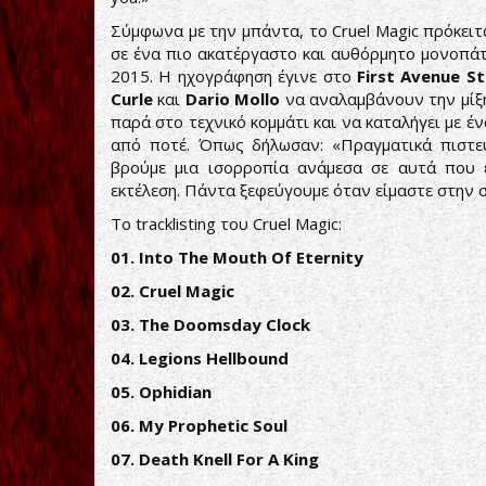
Σύμφωνα με την μπάντα, το Cruel Magic πρόκειτα
σε ένα πιο ακατέργαστο και αυθόρμητο μονοπάτ
2015. Η ηχογράφηση έγινε στο
First Avenue St
Curle
και
Dario Mollo
να αναλαμβάνουν την μίξη
παρά στο τεχνικό κομμάτι και να καταλήγει με έν
από ποτέ. Όπως δήλωσαν: «Πραγματικά πιστε
βρούμε μια ισορροπία ανάμεσα σε αυτά που 
εκτέλεση. Πάντα ξεφεύγουμε όταν είμαστε στην σκ
Το tracklisting του Cruel Magic:
01. Into The Mouth Of Eternity
02. Cruel Magic
03. The Doomsday Clock
04. Legions Hellbound
05. Ophidian
06. My Prophetic Soul
07. Death Knell For A King