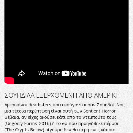
ΣΟΥΗΔΙΛΑ ΕΞΕΡΧΟΜΕΝΗ ΑΠΟ ΑΜΕΡΙΚΗ
Αμερικάνοι deathsters που ακούγονται σαν Σουηδοί. Ναι,
μια τέτοια περίπτωση είναι αυτή των Sentient Horror.
Βέβαια, αν είχες ακούσει κάτι από το ντεμπούτο τους
(Ungodly Forms-2016) ή το ep που προηγήθηκε πέρυσι
(The Crypts Below) σίγουρα δεν θα περίμενες κάποια