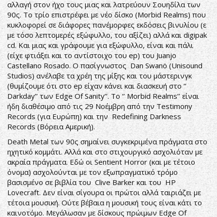
αλλαγή στον ήχο τους μιας και λατρεύουν Σουηδίλα των
90ς. Το τρίο επιστρέφει με νέο δίσκο (Morbid Realms) που
κυκλοφορεί σε διάφορες πανέμορφες εκδόσεις βινυλίου (ε
με τόσο λεπτομερές εξώφυλλο, του αξίζει) αλλά και digipak
cd. Και μιας και γράφουμε για εξώφυλλο, είναι και πάλι
(είχε φτιάξει και το αντίστοιχο του ep) του Juanjo
Castellano Rosado. Ο πασίγνωστος Dan Swanö (Unisound
Studios) ανέλαβε τα χρέη της μίξης και του μάστερινγκ
(θυμίζουμε ότι στο ep είχαν κάνει και διασκευή στο ‘’
Darkday’’ των Edge Of Sanity’’. To ‘’ Morbid Realms’’ είναι
ήδη διαθέσιμο από τις 29 Νοέμβρη από την Testimony
Records (για Ευρώπη) και την Redefining Darkness
Records (Βόρεια Αμερική).
Death Metal των 90ς σημαίνει συγκεκριμένα πράγματα στο
ηχητικό κομμάτι. Αλλά και στο στιχουργικό ασχολιόταν με
ακραία πράγματα. Εδώ οι Sentient Horror (και με τέτοιο
όνομα) ασχολούνται με τον εξωπραγματικό τρόμο
βασισμένο σε βιβλία του Clive Barker και του HP
Lovecraft. Δεν είναι σίγουρα οι πρώτοι αλλά ταιριάζει με
τέτοια μουσική. Ούτε βέβαια η μουσική τους είναι κάτι το
καινοτόμο. Μεγάλωσαν με δίσκους πρώιμων Edge Of