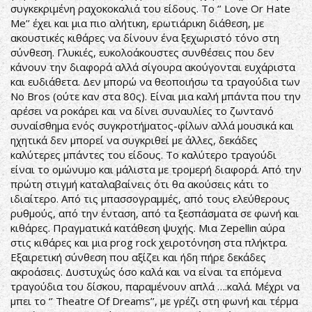
συγκεκριμένη ραχοκοκαλιά του είδους. Το ‘’ Love Or Hate
Me’’ έχει και μια πιο αλήτικη, ερωτιάρικη διάθεση, με
ακουστικές κιθάρες να δίνουν ένα ξεχωριστό τόνο στη
σύνθεση. Γλυκιές, ευκολοάκουστες συνθέσεις που δεν
κάνουν την διαφορά αλλά σίγουρα ακούγονται ευχάριστα
και ευδιάθετα. Δεν μπορώ να θεοποιήσω τα τραγούδια των
No Bros (ούτε καν στα 80ς). Είναι μια καλή μπάντα που την
αρέσει να ροκάρει και να δίνει συναυλίες το ζωντανό
συναίσθημα ενός συγκροτήματος-φίλων αλλά μουσικά και
ηχητικά δεν μπορεί να συγκριθεί με άλλες, δεκάδες
καλύτερες μπάντες του είδους. Το καλύτερο τραγούδι
είναι το ομώνυμο και μάλιστα με τρομερή διαφορά. Από την
πρώτη στιγμή καταλαβαίνεις ότι θα ακούσεις κάτι το
ιδιαίτερο. Από τις μπασσογραμμές, από τους ελεύθερους
ρυθμούς, από την ένταση, από τα ξεσπάσματα σε φωνή και
κιθάρες. Πραγματικά κατάθεση ψυχής. Μια Zepellin αύρα
στις κιθάρες και μια prog rock χειροτόνηση στα πλήκτρα.
Εξαιρετική σύνθεση που αξίζει και ήδη πήρε δεκάδες
ακροάσεις. Δυστυχώς όσο καλά και να είναι τα επόμενα
τραγούδια του δίσκου, παραμένουν απλά ….καλά. Μέχρι να
μπει το ‘’ Theatre Of Dreams’’, με γρέζι στη φωνή και τέρμα