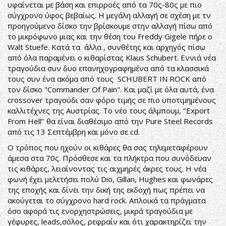
υφαίνεται με βάση και επιρροές από τα 70ς-80ς με πιο
σύγχρονο ύφος βεβαίως. Η μεγάλη αλλαγή σε σχέση με τν
προηγούμενο δίσκο την βρίσκουμε στην αλλαγή πίσω από
το μικρόφωνο μιας και την θέση του Freddy Gigele πήρε ο
Walt Stuefe. Κατά τα άλλα , συνθέτης και αρχηγός πίσω
από όλα παραμένει ο κιθαρίστας Klaus Schubert. Εννιά νέα
τραγούδια συν δυο επανηχογραφημένα από τα κλασσικά
τους συν ένα ακόμα από τους SCHUBERT IN ROCK από
τον δίσκο "Commander Of Pain". Και μαζί με όλα αυτά, ένα
crossover τραγούδι σαν φόρο τιμής σε πιο υποτιμημένους
καλλιτέχνες της Αυστρίας. Το νέο τους άλμπουμ, ‘’Export
From Hell’’ θα είναι διαθέσιμο από την Pure Steel Records
από τις 13 Σεπτέμβρη και μόνο σε cd.
Ο τρόπος που ηχούν οι κιθάρες θα σας τηλεμεταφέρουν
άμεσα στα 70ς. Πρόσθεσε και τα πλήκτρα που συνόδευαν
τις κιθάρες, λειαίνοντας τις αιχμηρές άκρες τους. Η νέα
φωνή έχει μελετήσει πολύ Dio, Gillan, Hughes και φωνάρες
της εποχής και δίνει την δική της εκδοχή πως πρέπει να
ακούγεται το σύγχρονο hard rock. Απλοικά τα πράγματα
όσο αφορά τις ενορχηστρώσεις, μικρά τραγούδια με
γέφυρες, leads,σόλος, ρεφραίν και ότι χαρακτηρίζει την