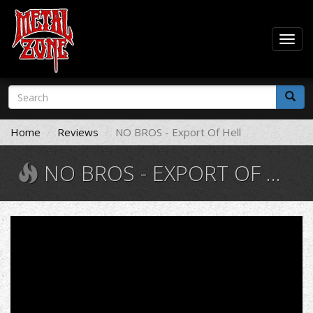
Togg
navig
Skip
Search
to
form
main
Search
content
Home
Reviews
NO BROS - Export Of Hell
NO BROS - EXPORT OF HELL
NO
BROS
-
Thousand
Years