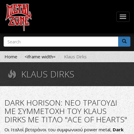
Togg
navig
Skip
Search
to
form
main
Search
content
Home
<iframe width=
Klaus Dirks
KLAUS DIRKS
DARK HORISON: ΝΕΟ ΤΡΑΓΟΥΔΙ
ΜΕ ΣΥΜΜΕΤΟΧΗ ΤΟΥ KLAUS
DIRKS ΜΕ ΤΙΤΛΟ "ACE OF HEARTS"
Οι Ιταλοί βετεράνοι του συμφωνικού power metal,
Dark