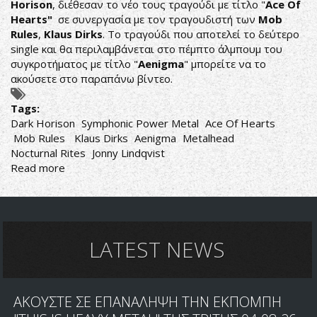
Horison
, διέθεσαν το νέο τους τραγούδι με τίτλο "
Ace Of
Hearts"
σε συνεργασία με τον τραγουδιστή των
Mob
Rules
,
Klaus Dirks
. Το τραγούδι που αποτελεί το δεύτερο
single και θα περιλαμβάνεται στο πέμπτο άλμπουμ του
συγκροτήματος με τίτλο "
Aenigma
" μπορείτε να το
ακούσετε στο παραπάνω βίντεο.
Tags:
Dark Horison
Symphonic Power Metal
Ace Of Hearts
Mob Rules
Klaus Dirks
Aenigma
Metalhead
Nocturnal Rites
Jonny Lindqvist
Read more
about
DARK
HORISON:
ΝΕΟ
ΤΡΑΓΟΥΔΙ
ΜΕ
LATEST NEWS
ΣΥΜΜΕΤΟΧΗ
ΤΟΥ
KLAUS
ΑΚΟΥΣΤΕ ΣΕ ΕΠΑΝΑΛΗΨΗ ΤΗΝ ΕΚΠΟΜΠΗ
DIRKS
ΜΕ