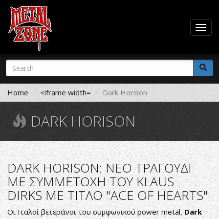
Togg
navig
Skip
Search
to
form
main
Search
content
Home
<iframe width=
Dark Horison
DARK HORISON
DARK HORISON: ΝΕΟ ΤΡΑΓΟΥΔΙ
ΜΕ ΣΥΜΜΕΤΟΧΗ ΤΟΥ KLAUS
DIRKS ΜΕ ΤΙΤΛΟ "ACE OF HEARTS"
Οι Ιταλοί βετεράνοι του συμφωνικού power metal,
Dark