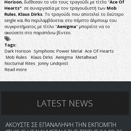
Horison
, διέθεσαν το νέο τους τραγούδι με τίτλο "
Ace Of
Hearts"
σε συνεργασία με τον τραγουδιστή των
Mob
Rules
,
Klaus Dirks
. Το τραγούδι που αποτελεί το δεύτερο
single και θα περιλαμβάνεται στο πέμπτο άλμπουμ του
συγκροτήματος με τίτλο "
Aenigma
" μπορείτε να το
ακούσετε στο παραπάνω βίντεο.
Tags:
Dark Horison
Symphonic Power Metal
Ace Of Hearts
Mob Rules
Klaus Dirks
Aenigma
Metalhead
Nocturnal Rites
Jonny Lindqvist
Read more
about
DARK
HORISON:
ΝΕΟ
ΤΡΑΓΟΥΔΙ
ΜΕ
LATEST NEWS
ΣΥΜΜΕΤΟΧΗ
ΤΟΥ
KLAUS
ΑΚΟΥΣΤΕ ΣΕ ΕΠΑΝΑΛΗΨΗ ΤΗΝ ΕΚΠΟΜΠΗ
DIRKS
ΜΕ