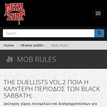
Togg
navig
Skip
Search
to
form
main
Search
content
Home
<iframe width=
Mob Rules
MOB RULES
THE DUELLISTS VOL.2 ΠΟΙΑ Η
ΚΑΛΥΤΕΡΗ ΠΕΡΙΟΔΟΣ ΤΩΝ BLACK
SABBATH;
Δεύτερος γύρος συνομιλιών και διαπραγματεύσεων για