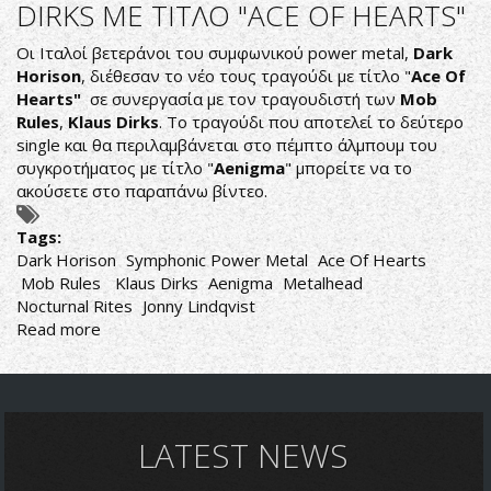
DIRKS ΜΕ ΤΙΤΛΟ "ACE OF HEARTS"
Η
ΚΑΛΥΤΕΡΗ
Οι Ιταλοί βετεράνοι του συμφωνικού power metal,
Dark
ΠΕΡΙΟΔΟΣ
Horison
, διέθεσαν το νέο τους τραγούδι με τίτλο "
Ace Of
ΤΩΝ
Hearts"
σε συνεργασία με τον τραγουδιστή των
Mob
BLACK
Rules
,
Klaus Dirks
. Το τραγούδι που αποτελεί το δεύτερο
SABBATH;
single και θα περιλαμβάνεται στο πέμπτο άλμπουμ του
συγκροτήματος με τίτλο "
Aenigma
" μπορείτε να το
ακούσετε στο παραπάνω βίντεο.
Tags:
Dark Horison
Symphonic Power Metal
Ace Of Hearts
Mob Rules
Klaus Dirks
Aenigma
Metalhead
Nocturnal Rites
Jonny Lindqvist
Read more
about
DARK
HORISON:
ΝΕΟ
ΤΡΑΓΟΥΔΙ
ΜΕ
LATEST NEWS
ΣΥΜΜΕΤΟΧΗ
ΤΟΥ