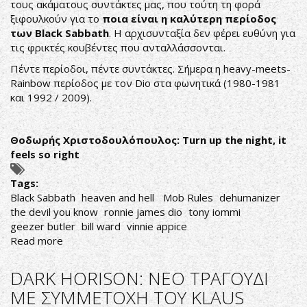
τους ακάματους συντάκτες μας, που τούτη τη φορά
ξιφουλκούν για το
ποια είναι η καλύτερη περίοδος
των
Black
Sabbath
. Η αρχισυνταξία δεν φέρει ευθύνη για
τις φρικτές κουβέντες που ανταλλάσσονται.
Πέντε περίοδοι, πέντε συντάκτες. Σήμερα η heavy-meets-
Rainbow περίοδος με τον Dio στα φωνητικά (1980-1981
και 1992 / 2009).
Θοδωρής
Χριστοδουλόπουλος
: Turn up the night, it
feels so right
Tags:
Black Sabbath
heaven and hell
Mob Rules
dehumanizer
the devil you know
ronnie james dio
tony iommi
geezer butler
bill ward
vinnie appice
Read more
about
THE
DUELLISTS
DARK HORISON: ΝΕΟ ΤΡΑΓΟΥΔΙ
VOL.2
ΜΕ ΣΥΜΜΕΤΟΧΗ ΤΟΥ KLAUS
ΠΟΙΑ