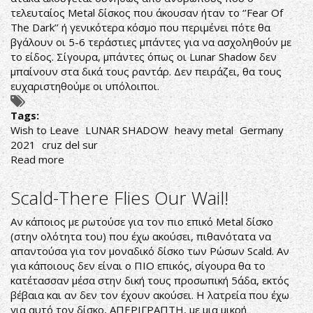
τελευταίος Metal δίσκος που άκουσαν ήταν το ‘’Fear Of
The Dark’’ ή γενικότερα κόσμο που περιμένει πότε θα
βγάλουν οι 5-6 τεράστιες μπάντες για να ασχοληθούν με
το είδος. Σίγουρα, μπάντες όπως οι Lunar Shadow δεν
μπαίνουν στα δικά τους ραντάρ. Δεν πειράζει, θα τους
ευχαριστηθούμε οι υπόλοιποι.
Tags:
Wish to Leave
LUNAR SHADOW
heavy metal
Germany
2021
cruz del sur
Read more
about
Lunar
Shadow-
Scald-There Flies Our Wail!
Wish
to
Αν κάποιος με ρωτούσε για τον πιο επικό Metal δίσκο
Leave
(στην ολότητα του) που έχω ακούσει, πιθανότατα να
απαντούσα για τον μοναδικό δίσκο των Ρώσων Scald. Αν
για κάποιους δεν είναι ο ΠΙΟ επικός, σίγουρα θα το
κατέτασσαν μέσα στην δική τους προσωπική 5άδα, εκτός
βέβαια και αν δεν τον έχουν ακούσει. Η λατρεία που έχω
για αυτό τον δίσκο, ΑΠΕΡΙΓΡΑΠΤΗ, με μια μικρή