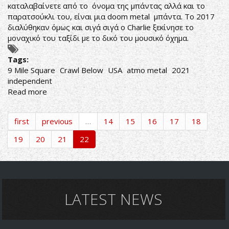
καταλαβαίνετε από το όνομα της μπάντας αλλά και το
παρατσούκλι του, είναι μια doom metal μπάντα. Το 2017
διαλύθηκαν όμως και σιγά σιγά ο Charlie ξεκίνησε το
μοναχικό του ταξίδι με το δικό του μουσικό όχημα.
Tags:
9 Mile Square
Crawl Below
USA
atmo metal
2021
independent
Read more
about
Crawl
Below-
first
previous
…
14
15
16
17
18
9
Mile
19
20
21
22
Square
LATEST NEWS