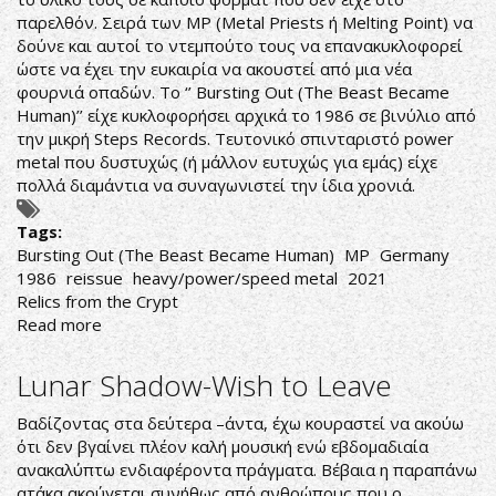
παρελθόν. Σειρά των MP (Metal Priests ή Melting Point) να
δούνε και αυτοί το ντεμπούτο τους να επανακυκλοφορεί
ώστε να έχει την ευκαιρία να ακουστεί από μια νέα
φουρνιά οπαδών. Το ‘’ Bursting Out (The Beast Became
Human)’’ είχε κυκλοφορήσει αρχικά το 1986 σε βινύλιο από
την μικρή Steps Records. Τευτονικό σπινταριστό power
metal που δυστυχώς (ή μάλλον ευτυχώς για εμάς) είχε
πολλά διαμάντια να συναγωνιστεί την ίδια χρονιά.
Tags:
Bursting Out (The Beast Became Human)
MP
Germany
1986
reissue
heavy/power/speed metal
2021
Relics from the Crypt
Read more
about
MP-
Bursting
Lunar Shadow-Wish to Leave
Out
(The
Βαδίζοντας στα δεύτερα –άντα, έχω κουραστεί να ακούω
Beast
ότι δεν βγαίνει πλέον καλή μουσική ενώ εβδομαδιαία
Became
ανακαλύπτω ενδιαφέροντα πράγματα. Βέβαια η παραπάνω
Human)
ατάκα ακούγεται συνήθως από ανθρώπους που ο