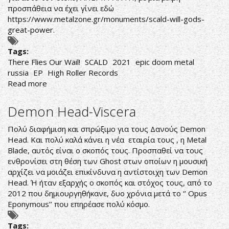
προσπάθεια να έχει γίνει εδώ
https://www.metalzone.gr/monuments/scald-will-gods-
great-power
.
Tags:
There Flies Our Wail!
SCALD
2021
epic doom metal
russia
EP
High Roller Records
Read more
about
Scald-
There
Demon Head-Viscera
Flies
Our
Πολύ διαφήμιση και σπρώξιμο για τους Δανούς Demon
Wail!
Head. Και πολύ καλά κάνει η νέα εταιρία τους , η Metal
Blade, αυτός είναι ο σκοπός τους. Προσπαθεί να τους
ενθρονίσει στη θέση των Ghost στων οποίων η μουσική
αρχίζει να μοιάζει επικίνδυνα η αντίστοιχη των Demon
Head. Ή ήταν εξαρχής ο σκοπός και στόχος τους, από το
2012 που δημιουργηθήκανε, δυο χρόνια μετά το ‘’ Opus
Eponymous’’ που επηρέασε πολύ κόσμο.
Tags: