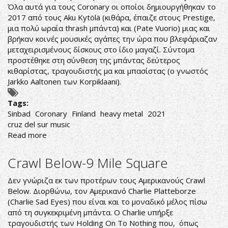
Όλα αυτά για τους Coronary οι οποίοι δημιουργήθηκαν το
2017 από τους Aku Kytölä (κιθάρα, έπαιζε στους Prestige,
μια πολύ ωραία thrash μπάντα) και (Pate Vuorio) μιας και
βρήκαν κοινές μουσικές αγάπες την ώρα που βλεφάριαζαν
μεταχειρισμένους δίσκους στο ίδιο μαγαζί. Σύντομα
προστέθηκε στη σύνθεση της μπάντας δεύτερος
κιθαρίστας, τραγουδιστής μα και μπασίστας (ο γνωστός
Jarkko Aaltonen των Korpiklaani).
Tags:
Sinbad
Coronary
Finland
heavy metal
2021
cruz del sur music
Read more
about
Coronary-
Sinbad
Crawl Below-9 Mile Square
Δεν γνώριζα εκ των προτέρων τους Αμερικανούς Crawl
Below. Διορθώνω, τον Αμερικανό Charlie Platteborze
(Charlie Sad Eyes) που είναι και το μοναδικό μέλος πίσω
από τη συγκεκριμένη μπάντα. Ο Charlie υπήρξε
τραγουδιστής των Holding On To Nothing που, όπως