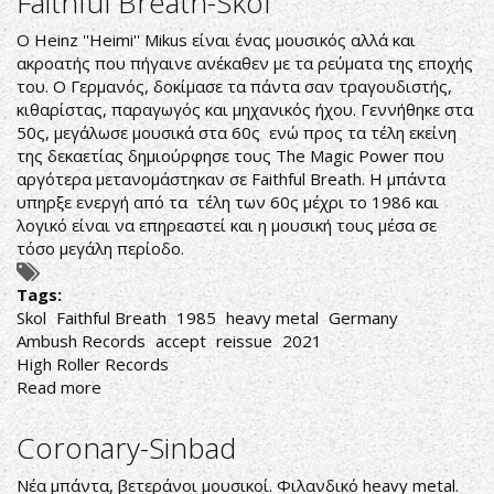
Faithful Breath-Skol
Mean
to
O Heinz ''Heimi'' Mikus είναι ένας μουσικός αλλά και
Die
ακροατής που πήγαινε ανέκαθεν με τα ρεύματα της εποχής
του. Ο Γερμανός, δοκίμασε τα πάντα σαν τραγουδιστής,
κιθαρίστας, παραγωγός και μηχανικός ήχου. Γεννήθηκε στα
50ς, μεγάλωσε μουσικά στα 60ς ενώ προς τα τέλη εκείνη
της δεκαετίας δημιούρφησε τους The Magic Power που
αργότερα μετανομάστηκαν σε Faithful Breath. Η μπάντα
υπηρξε ενεργή από τα τέλη των 60ς μέχρι το 1986 και
λογικό είναι να επηρεαστεί και η μουσική τους μέσα σε
τόσο μεγάλη περίοδο.
Tags:
Skol
Faithful Breath
1985
heavy metal
Germany
Ambush Records
accept
reissue
2021
High Roller Records
Read more
about
Faithful
Breath-
Coronary-Sinbad
Skol
Νέα μπάντα, βετεράνοι μουσικοί. Φιλανδικό heavy metal.