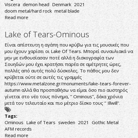
Viscera
demon head
Denmark
2021
doom metal/hard rock
metal blade
Read more
about
Demon
Head-
Lake of Tears-Ominous
Viscera
Είναι απίστευτη η αγάπη που κρύβω για τις μουσικές που
μου έχουν χαρίσει οι Lake Of Tears. Μπορεί συναυλιακά να
μην με ενθουσίασαν ποτέ αλλά η δισκογραφία των
Σουηδών μου έχει κρατήσει παρέα σε αμέτρητες ώρες,
πολλές από αυτές πολύ δύσκολες. Το πάθος μου δεν
κρύβεται ούτε σε αυτές τις γραμμές
https://www.metalzone.gr/monuments/lake-tears-forever-
autumn
αλλά θα προσπαθήσω να είμαι όσο πιο αυστηρός
γίνεται στο νέο τους πόνημα, ‘’ Ominous’’, δέκα χρόνια
μετά τον τελευταίο και πιο μέτριο δίσκο τους ‘’ Illwill’’.
Tags:
Ominous
Lake of Tears
sweden
2021
Gothic Metal
AFM records
Read more
about