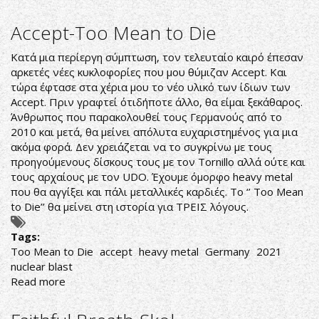
Lake
of
Accept-Too Mean to Die
Tears-
Ominous
Κατά μια περίεργη σύμπτωση, τον τελευταίο καιρό έπεσαν
αρκετές νέες κυκλοφορίες που μου θύμιζαν Accept. Και
τώρα έφτασε στα χέρια μου το νέο υλικό των ίδιων των
Accept. Πριν γραφτεί ότιδήποτε άλλο, θα είμαι ξεκάθαρος.
Άνθρωπος που παρακολουθεί τους Γερμανούς από το
2010 και μετά, θα μείνει απόλυτα ευχαριστημένος για μια
ακόμα φορά. Δεν χρειάζεται να το συγκρίνω με τους
προηγούμενους δίσκους τους με τον Tornillo αλλά ούτε και
τους αρχαίους με τον UDO. Έχουμε όμορφο heavy metal
που θα αγγίξει και πάλι μεταλλικές καρδιές. Το ‘’ Too Mean
to Die’’ θα μείνει στη ιστορία για ΤΡΕΙΣ λόγους.
Tags:
Too Mean to Die
accept
heavy metal
Germany
2021
nuclear blast
Read more
about
Accept-
Too