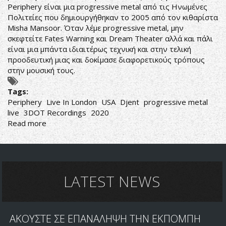
Periphery είναι μια progressive metal από τις Ηνωμένες
Πολιτείες που δημιουργήθηκαν το 2005 από τον κιθαρίστα
Misha Mansoor. Όταν λέμε progressive metal, μην
σκεφτείτε Fates Warning και Dream Theater αλλά και πάλι
είναι μια μπάντα ιδιαιτέρως τεχνική και στην τελική
προοδευτική μιας και δοκίμασε διαφορετικούς τρόπους
στην μουσική τους.
Tags:
Periphery
Live In London
USA
Djent
progressive metal
live
3DOT Recordings
2020
Read more
about
Periphery:
Live
In
London
LATEST NEWS
ΑΚΟΥΣΤΕ ΣΕ ΕΠΑΝΑΛΗΨΗ ΤΗΝ ΕΚΠΟΜΠΗ