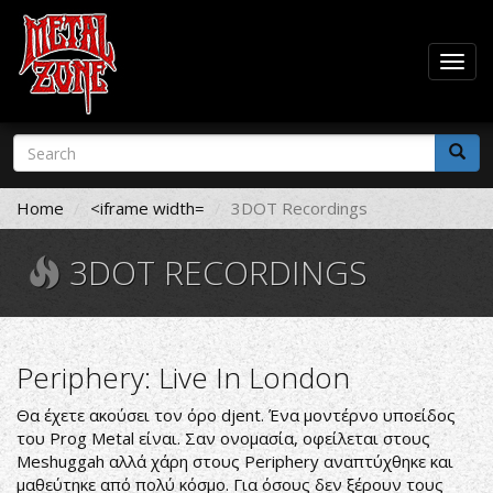
Togg
navig
Skip
Search
to
form
main
Search
content
Home
<iframe width=
3DOT Recordings
3DOT RECORDINGS
Periphery: Live In London
Θα έχετε ακούσει τον όρο djent. Ένα μοντέρνο υποείδος
του Prog Metal είναι. Σαν ονομασία, οφείλεται στους
Meshuggah αλλά χάρη στους Periphery αναπτύχθηκε και
μαθεύτηκε από πολύ κόσμο. Για όσους δεν ξέρουν τους