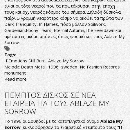
είναι οι τότε νεαροί που τα πρωτάκουσαν στην εποχή
τους και όχι νεαρός κόσμος του σήμερα. Δηλαδή δύσκολα
παίρνω γραμμή νεαρότερο κόσμο να ακούει τα πρώτα των
Dark Tranquillity, In Flames, πόσο μάλλον Soilwork,
Gardenian,Ebony Tears, Eternal Autumn,The Everdawn και
αμέτρητες ακόμα μπάντες όπως φυσικά και τους Ablaze My
Sorrow.
Tags:
If Emotions Still Burn
Ablaze My Sorrow
Melodic Death Metal
1996
sweden
No Fashion Records
monument
Read more
about
Ablaze
My
ΠΕΜΠΤΟΣ ΔΙΣΚΟΣ ΣΕ ΝΕΑ
Sorrow-
ΕΤΑΙΡΕΙΑ ΓΙΑ ΤΟΥΣ ΑBLAZE MY
If
SORROW
Emotions
Still
To 1996 oι Σουηδοί με το καταπληκτικό όνομα
Ablaze My
Burn
Sorrow
κυκλοφόρησαν το εξαιρετικό ντεμπούτο τους "
If