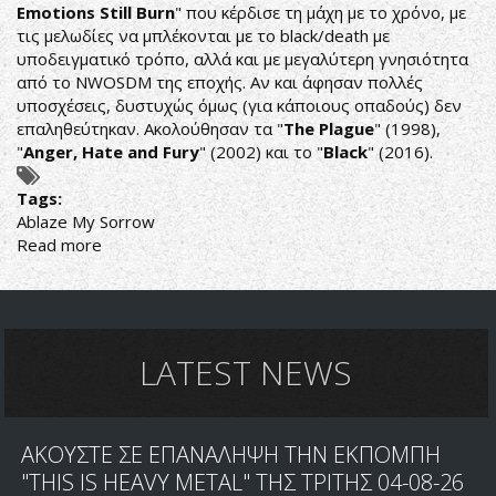
Emotions Still Burn
" που κέρδισε τη μάχη με το χρόνο, με
τις μελωδίες να μπλέκονται με το black/death με
υποδειγματικό τρόπο, αλλά και με μεγαλύτερη γνησιότητα
από το NWOSDM της εποχής. Αν και άφησαν πολλές
υποσχέσεις, δυστυχώς όμως (για κάποιους οπαδούς) δεν
επαληθεύτηκαν. Ακολούθησαν τα "
The Plague
" (1998),
"
Anger, Hate and Fury
" (2002) και το "
Black
" (2016).
Tags:
Ablaze My Sorrow
Read more
about
ΠΕΜΠΤΟΣ
ΔΙΣΚΟΣ
ΣΕ
ΝΕΑ
ΕΤΑΙΡΕΙΑ
LATEST NEWS
ΓΙΑ
ΤΟΥΣ
ΑBLAZE
ΑΚΟΥΣΤΕ ΣΕ ΕΠΑΝΑΛΗΨΗ ΤΗΝ ΕΚΠΟΜΠΗ
MY
SORROW
"THIS IS HEAVY METAL" ΤΗΣ ΤΡΙΤΗΣ 04-08-26