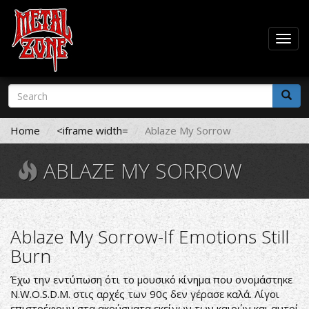
Togg
navig
Skip
Search
to
form
main
Search
content
Home
<iframe width=
Ablaze My Sorrow
ABLAZE MY SORROW
Ablaze My Sorrow-If Emotions Still
Burn
Έχω την εντύπωση ότι το μουσικό κίνημα που ονομάστηκε
N.W.O.S.D.M. στις αρχές των 90ς δεν γέρασε καλά. Λίγοι
επιστρέφουν στα ακούσματα εκείνων των καιρών και αυτοί